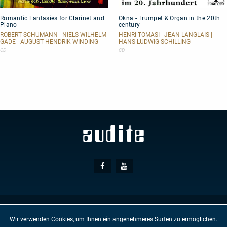
Romantic
Okna
Romantic Fantasies for Clarinet and
Okna - Trumpet & Organ in the 20th
Fantasies
-
Piano
century
for
Trumpet
Clarinet
&
ROBERT SCHUMANN | NIELS WILHELM
HENRI TOMASI | JEAN LANGLAIS |
GADE | AUGUST HENDRIK WINDING
HANS LUDWIG SCHILLING
and
Organ
Piano
in
CD
CD
the
20th
century
Social
Facebook
Youtube
Media
© AUDITE
Hülsenweg 7
32760 Detmold
Wir verwenden Cookies, um Ihnen ein angenehmeres Surfen zu ermöglichen.
AGB
IMPRESSUM
DATENSCHUTZ
NEWSLETTER
KONTAKT