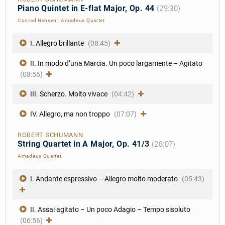
Piano Quintet in E-flat Major, Op. 44
(29:30)
Conrad Hansen
|
Amadeus Quartet
I. Allegro brillante
(08:45)
II. In modo d’una Marcia. Un poco largamente – Agitato
(08:56)
III. Scherzo. Molto vivace
(04:42)
IV. Allegro, ma non troppo
(07:07)
ROBERT SCHUMANN
String Quartet in A Major, Op. 41/3
(28:07)
Amadeus Quartet
I. Andante espressivo – Allegro molto moderato
(05:43)
II. Assai agitato – Un poco Adagio – Tempo sisoluto
(06:56)