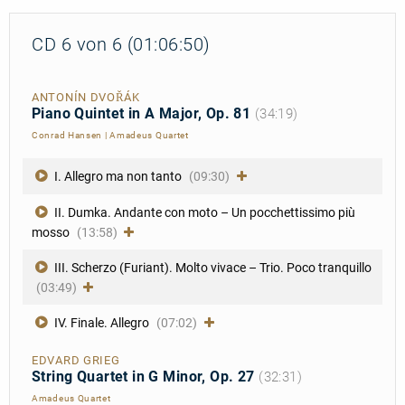
CD 6 von 6 (01:06:50)
ANTONÍN DVOŘÁK
Piano Quintet in A Major, Op. 81
(34:19)
Conrad Hansen
|
Amadeus Quartet
I. Allegro ma non tanto
(09:30)
II. Dumka. Andante con moto – Un pocchettissimo più
mosso
(13:58)
III. Scherzo (Furiant). Molto vivace – Trio. Poco tranquillo
(03:49)
IV. Finale. Allegro
(07:02)
EDVARD GRIEG
String Quartet in G Minor, Op. 27
(32:31)
Amadeus Quartet