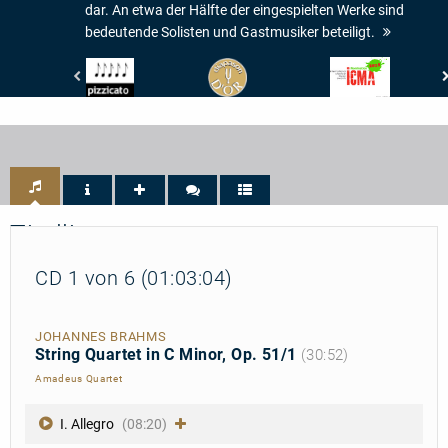
dar. An etwa der Hälfte der eingespielten Werke sind
bedeutende Solisten und Gastmusiker beteiligt.
Pizzicato
Diapason
International
-
-
Classical
5/5
Diapason
Music
Noten
d'Or
Awards
-
ICMA
-
Nomination
2018
Titelliste
CD 1 von 6 (01:03:04)
JOHANNES BRAHMS
String Quartet in C Minor, Op. 51/1
(30:52)
Amadeus Quartet
I. Allegro
(08:20)