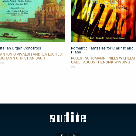
Italian
Romantic
Italian Organ Concertos
Romantic Fantasies for Clarinet and
Organ
Fantasies
Piano
Concertos
for
ANTONIO VIVALDI | ANDREA LUCHESI |
Clarinet
JOHANN CHRISTIAN BACH
ROBERT SCHUMANN | NIELS WILHELM
GADE | AUGUST HENDRIK WINDING
and
CD
Piano
CD
Social