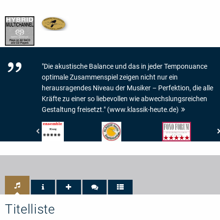
"Die akustische Balance und das in jeder Temponuance
optimale Zusammenspiel zeigen nicht nur ein
herausragendes Niveau der Musiker – Perfektion, die alle
Kräfte zu einer so liebevollen wie abwechslungsreichen
Gestaltung freisetzt." (www.klassik-heute.de)
Ensemble
klassik-
Fono
-
heute.com
Forum
Magazin
-
-
für
Empfehlung
Interpretation
Kammermusik
&
-
Klang:
Klang:
5/5
5/5
Sternen
Titelliste