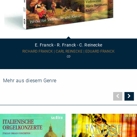
E.
Franck
-
E. Franck - R. Franck - C. Reinecke
R.
Franck
RICHARD FRANCK | CARL REINECKE | EDUARD FRANCK
-
CD
C.
Reinecke
Mehr aus diesem Genre
Vorher
N
Seite
Se