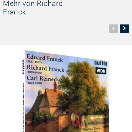
Mehr von Richard
Franck
Vorher
N
Seite
Se