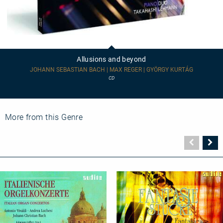
Allusions
and
beyond
Allusions and beyond
JOHANN SEBASTIAN BACH | MAX REGER | GYÖRGY KURTÁG
CD
More from this Genre
Vorher
N
Seite
Se