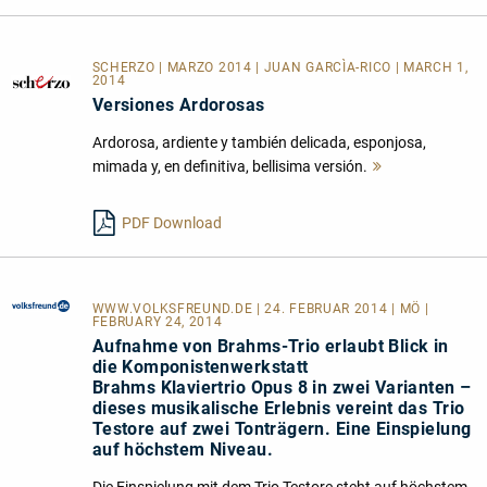
SCHERZO | MARZO 2014 | JUAN GARCÌA-RICO | MARCH 1,
2014
Versiones Ardorosas
Ardorosa, ardiente y también delicada, esponjosa,
mimada y, en definitiva, bellisima versión.
Mehr
lesen
PDF Download
WWW.VOLKSFREUND.DE
| 24. FEBRUAR 2014 | MÖ |
FEBRUARY 24, 2014
Aufnahme von Brahms-Trio erlaubt Blick in
die Komponistenwerkstatt
Brahms Klaviertrio Opus 8 in zwei Varianten –
dieses musikalische Erlebnis vereint das Trio
Testore auf zwei Tonträgern. Eine Einspielung
auf höchstem Niveau.
Die Einspielung mit dem Trio Testore steht auf höchstem