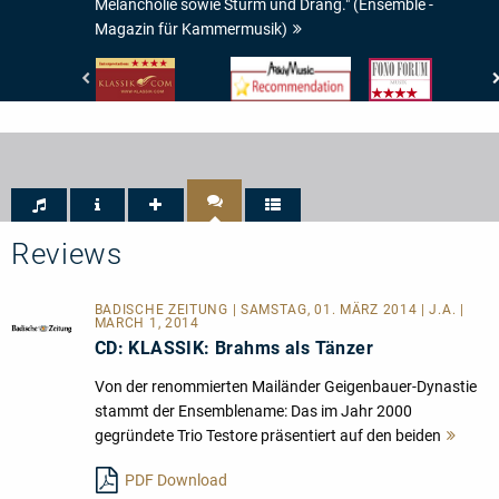
Melancholie sowie Sturm und Drang." (Ensemble -
Magazin für Kammermusik)
klassik.com
www.arkivmusic.com
Fono
-
-
Forum
Interpretation:
Arkivmusic_recommendation
-
4/5
Musik:
Sternen
4/5
Sternen
Reviews
BADISCHE ZEITUNG | SAMSTAG, 01. MÄRZ 2014 | J.A. |
MARCH 1, 2014
CD: KLASSIK: Brahms als Tänzer
Von der renommierten Mailänder Geigenbauer-Dynastie
stammt der Ensemblename: Das im Jahr 2000
gegründete Trio Testore präsentiert auf den beiden
Mehr
lesen
PDF Download