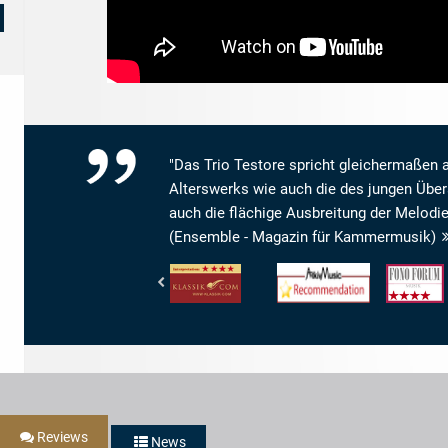
"Das Trio Testore spricht gleichermaßen 
Alterswerks wie auch die des jungen Über
auch die flächige Ausbreitung der Melodi
(Ensemble - Magazin für Kammermusik)
klassik.com
www.arkivmusic.com
Fono
-
-
Forum
Interpretation:
Arkivmusic_recommendation
-
4/5
Musik:
Sternen
4/5
Sternen
Reviews
News