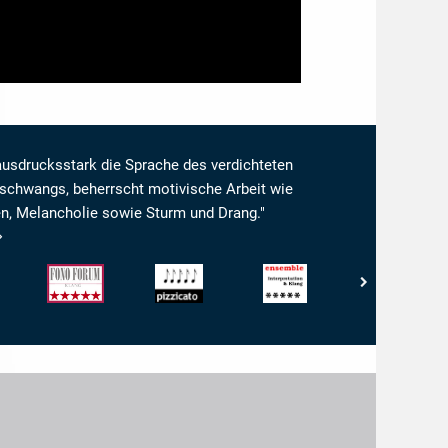
ausdrucksstark die Sprache des verdichteten
schwangs, beherrscht motivische Arbeit wie
en, Melancholie sowie Sturm und Drang."
Fono
Pizzicato
Ensemble
Scherzo
Forum
-
-
-
-
5/5
Magazin
ETIQUETA
Klang:
Noten
für
EXCEPCIONAL
5
Kammermusik
von
-
5
Interpretation
und
Klang:
5/5