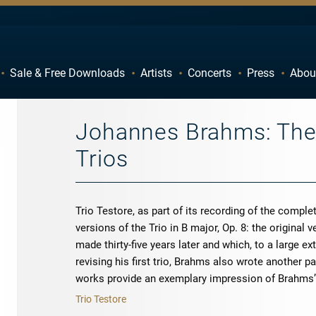
Sale & Free Downloads
Artists
Concerts
Press
Abou
C
D
H
I
Johannes Brahms: The
M
N
Trios
R
S
W
X
Trio Testore, as part of its recording of the compl
versions of the Trio in B major, Op. 8: the original
made thirty-five years later and which, to a large 
revising his first trio, Brahms also wrote another pa
works provide an exemplary impression of Brahms
Trio Testore