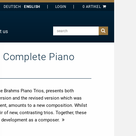
DEUTSCH
ENGLISH
search
t us
E
J
 Complete Piano
O
T
Y
ete Brahms Piano Trios, presents both
 version and the revised version which was
extent, amounts to a new composition. Whilst
ir of new, contrasting trios. Together, these
’ development as a composer.
more