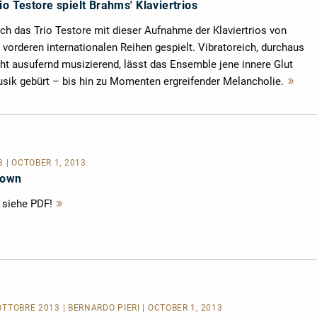
io Testore spielt Brahms' Klaviertrios
ch das Trio Testore mit dieser Aufnahme der Klaviertrios von
vorderen internationalen Reihen gespielt. Vibratoreich, durchaus
cht ausufernd musizierend, lässt das Ensemble jene innere Glut
usik gebürt – bis hin zu Momenten ergreifender Melancholie.
Me
les
 | OCTOBER 1, 2013
down
 siehe PDF!
Mehr
lesen
OTTOBRE 2013 | BERNARDO PIERI | OCTOBER 1, 2013