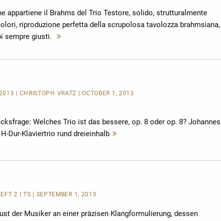
ne appartiene il Brahms del Trio Testore, solido, strutturalmente
colori, riproduzione perfetta della scrupolosa tavolozza brahmsiana,
pi sempre giusti.
Mehr
lesen
013 | CHRISTOPH VRATZ | OCTOBER 1, 2013
cksfrage: Welches Trio ist das bessere, op. 8 oder op. 8? Johannes
H-Dur-Klaviertrio rund dreieinhalb
Mehr
lesen
HEFT 2 | TS | SEPTEMBER 1, 2013
Lust der Musiker an einer präzisen Klangformulierung, dessen