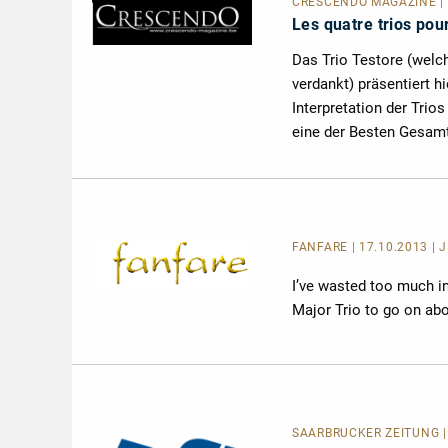
CRESCENDO MAGAZINE | L
Les quatre trios pou
Das Trio Testore (welc
verdankt) präsentiert h
Interpretation der Tri
eine der Besten Gesamt
FANFARE
| 17.10.2013 |
I’ve wasted too much in
Major Trio to go on abou
SAARBRÜCKER ZEITUNG | 