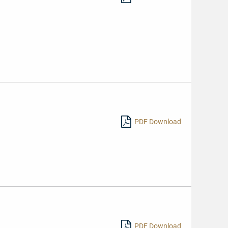
hr
en
PDF Download
PDF Download