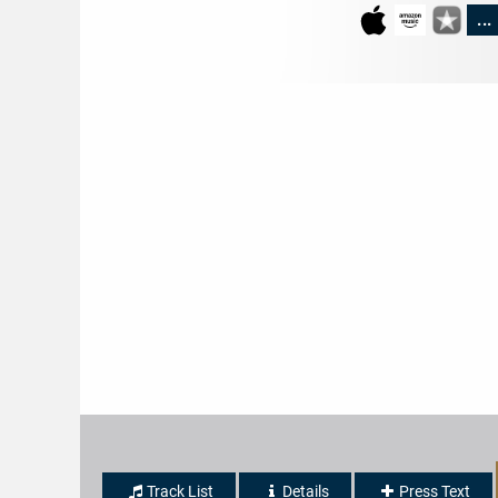
...
Track List
Details
Press Text