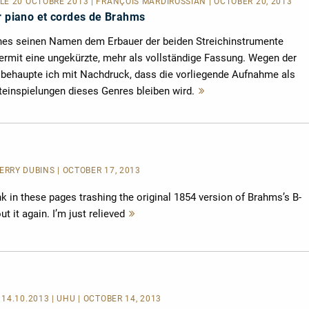
E 20 OCTOBRE 2013 | FRANÇOIS MARDIROSSIAN | OCTOBER 20, 2013
r piano et cordes de Brahms
hes seinen Namen dem Erbauer der beiden Streichinstrumente
iermit eine ungekürzte, mehr als vollständige Fassung. Wegen der
os behaupte ich mit Nachdruck, dass die vorliegende Aufnahme als
einspielungen dieses Genres bleiben wird.
Mehr
lesen
 JERRY DUBINS | OCTOBER 17, 2013
k in these pages trashing the original 1854 version of Brahms’s B-
t it again. I’m just relieved
Mehr
lesen
14.10.2013 | UHU | OCTOBER 14, 2013