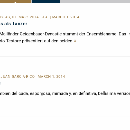
TAG, 01. MÄRZ 2014 | J.A. | MARCH 1, 2014
s als Tänzer
Mailänder Geigenbauer-Dynastie stammt der Ensemblename: Das 
io Testore präsentiert auf den beiden
Mehr
lesen
 JUAN GARCÌA-RICO | MARCH 1, 2014
s
mbién delicada, esponjosa, mimada y, en definitiva, bellisima versió