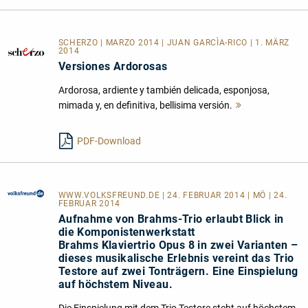
SCHERZO | MARZO 2014 | JUAN GARCÌA-RICO | 1. MÄRZ
2014
Versiones Ardorosas
Ardorosa, ardiente y también delicada, esponjosa,
mimada y, en definitiva, bellisima versión.
Mehr
lesen
PDF-Download
WWW.VOLKSFREUND.DE
| 24. FEBRUAR 2014 | MÖ | 24.
FEBRUAR 2014
Aufnahme von Brahms-Trio erlaubt Blick in
die Komponistenwerkstatt
Brahms Klaviertrio Opus 8 in zwei Varianten –
dieses musikalische Erlebnis vereint das Trio
Testore auf zwei Tonträgern. Eine Einspielung
auf höchstem Niveau.
Die Einspielung mit dem Trio Testore steht auf höchstem