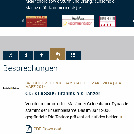
Melancholie sowie Sturm und Drang." (Ensemble -
Magazin für Kammermusik)
klassik.com
www.arkivmusic.com
Fono
-
-
Forum
Interpretation:
Arkivmusic_recommendation
-
4/5
Musik:
Sternen
4/5
Sternen
Besprechungen
BADISCHE ZEITUNG | SAMSTAG, 01. MÄRZ 2014 | J.A. | 1.
MÄRZ 2014
CD: KLASSIK: Brahms als Tänzer
Von der renommierten Mailänder Geigenbauer-Dynastie
stammt der Ensemblename: Das im Jahr 2000
gegründete Trio Testore präsentiert auf den beiden
Mehr
lesen
PDF-Download