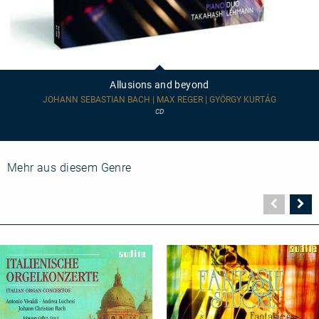
Allusions
and
beyond
Allusions and beyond
JOHANN SEBASTIAN BACH | MAX REGER | GYÖRGY KURTÁG
CD
Mehr aus diesem Genre
Vorher
N
Seite
Se