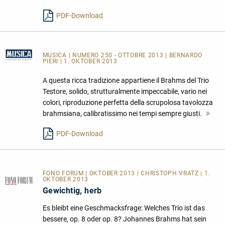
PDF-Download
MUSICA
| NUMERO 250 - OTTOBRE 2013 | BERNARDO
PIERI | 1. OKTOBER 2013
A questa ricca tradizione appartiene il Brahms del Trio
Testore, solido, strutturalmente impeccabile, vario nei
colori, riproduzione perfetta della scrupolosa tavolozza
brahmsiana, calibratissimo nei tempi sempre giusti.
Me
les
PDF-Download
FONO FORUM | OKTOBER 2013 | CHRISTOPH VRATZ | 1.
OKTOBER 2013
Gewichtig, herb
Es bleibt eine Geschmacksfrage: Welches Trio ist das
bessere, op. 8 oder op. 8? Johannes Brahms hat sein