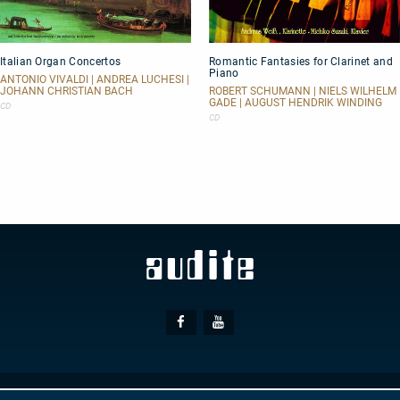
Italian
Romantic
Italian Organ Concertos
Romantic Fantasies for Clarinet and
Organ
Fantasies
Piano
Concertos
for
ANTONIO VIVALDI | ANDREA LUCHESI |
Clarinet
JOHANN CHRISTIAN BACH
ROBERT SCHUMANN | NIELS WILHELM
GADE | AUGUST HENDRIK WINDING
and
CD
Piano
CD
Social
Facebook
Youtube
Media
© AUDITE
Hülsenweg 7
32760 Detmold