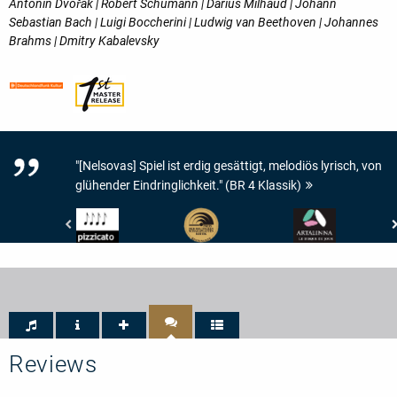
Antonín Dvořák | Robert Schumann | Darius Milhaud | Johann
Sebastian Bach | Luigi Boccherini | Ludwig van Beethoven | Johannes
Brahms | Dmitry Kabalevsky
"[Nelsovas] Spiel ist erdig gesättigt, melodiös lyrisch, von
glühender Eindringlichkeit." (BR 4 Klassik)
Pizzicato
Preis
www.artalinna.com
-
der
-
4/5
Deutschen
LE
Noten
Schallplattenkritik
DISQUE
-
DU
PdSK
JOUR
-
Bestenliste
Reviews