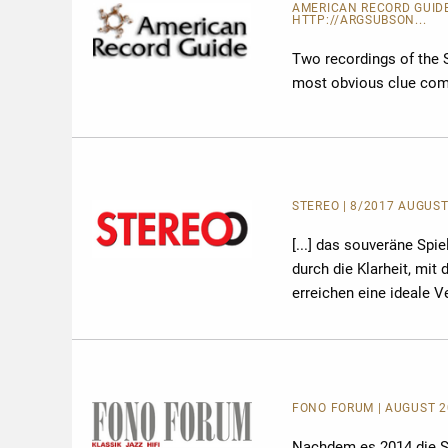
AMERICAN RECORD GUID
HTTP://ARGSUBSON...
Two recordings of the S
most obvious clue come
STEREO | 8/2017 AUGUST 
[...] das souveräne Sp
durch die Klarheit, mit
erreichen eine ideale 
FONO FORUM | AUGUST 20
Nachdem es 2014 die S