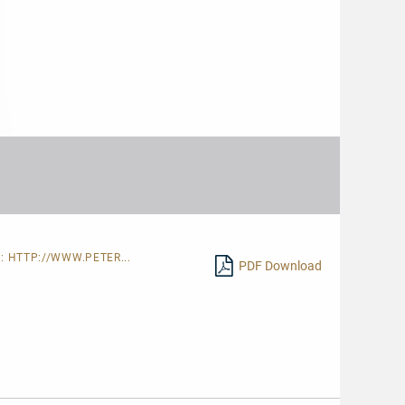
E:
HTTP://WWW.PETER...
PDF Download