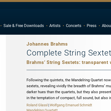
Sale & Free Downloads
Artists
Concerts
Press
Abou
C
D
H
I
Johannes Brahms
M
N
Complete String Sexte
R
S
W
X
Following the quintets, the Mandelring Quartet now
sextets, revealing vividly the breadth of Brahms’ mu
darker hues than the quartets, but they also present
in the temptation of compact, full sound, but also in
Roland Glassl
|
Wolfgang Emanuel Schmidt
Mandelring Quartett