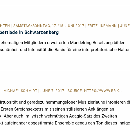
CHTEN
| SAMSTAG/SONNTAG, 17./18. JUNI 2017 | FRITZ JURMANN | JUNE
bertiade in Schwarzenberg
t ehemaligen Mitgliedern erweiterten Mandelring-Besetzung bilden
hönheit und Intensität die Basis für eine interpretatorische Haltu
Mehr
lesen
 MICHAEL SCHMIDT | JUNE 7, 2017 | SOURCE:
HTTPS://WWW.BR-K...
rtuosität und geradezu hemmungsloser Musizierlaune intonieren d
rsten Streichsextetts mit seinen stilisierten Anklängen an
. Aber auch im lyrisch wehmütigen Adagio-Satz des Zweiten
rfekt aufeinander abgestimmte Ensemble genau den Ton dieses innig