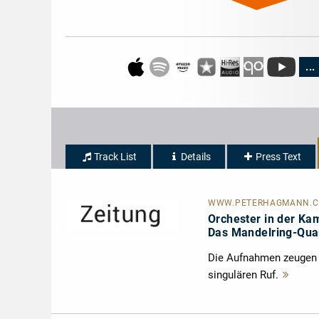
...
Track List
Details
Press Text
WWW.PETERHAGMANN.
Orchester in der K
Das Mandelring-Quar
Die Aufnahmen zeugen v
singulären Ruf.
Mehr
lese