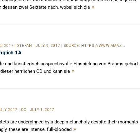
n dessen zwei Sextette nach, wobei sich die
Mehr
lesen
 2017 | STEFAN | JULY 9, 2017 | SOURCE:
HTTPS://WWW.AMAZ...
nglich 1A
ile und künstlerisch anspruchsvolle Einspielung von Brahms gehört.
 dieser herrlichen CD und kann sie
Mehr
lesen
LY 2017 | OC | JULY 1, 2017
xtets are underpinned by a deep melancholy despite their moments
ingly, these are intense, full-blooded
Mehr
lesen