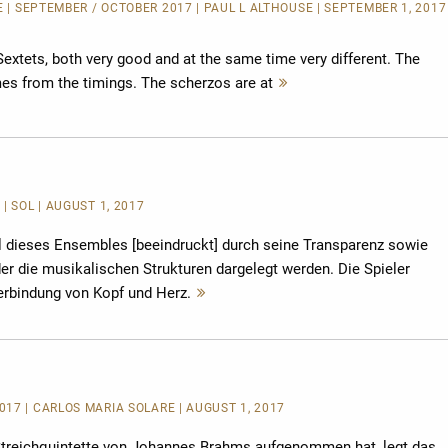
E
| SEPTEMBER / OCTOBER 2017 | PAUL L ALTHOUSE | SEPTEMBER 1, 2017
extets, both very good and at the same time very different. The
s from the timings. The scherzos are at
Mehr
lesen
| SOL | AUGUST 1, 2017
iel dieses Ensembles [beeindruckt] durch seine Transparenz sowie
 der die musikalischen Strukturen dargelegt werden. Die Spieler
Verbindung von Kopf und Herz.
Mehr
lesen
17 | CARLOS MARIA SOLARE | AUGUST 1, 2017
treichquintette von Johannes Brahms aufgenommen hat, legt das