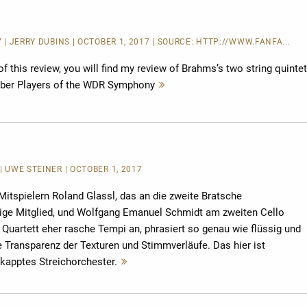
 | JERRY DUBINS | OCTOBER 1, 2017 | SOURCE:
HTTP://WWW.FANFA...
of this review, you will find my review of Brahms’s two string quinte
ber Players of the WDR Symphony
Mehr
lesen
 | UWE STEINER | OCTOBER 1, 2017
tspielern Roland Glassl, das an die zweite Bratsche
ige Mitglied, und Wolfgang Emanuel Schmidt am zweiten Cello
Quartett eher rasche Tempi an, phrasiert so genau wie flüssig und
he Transparenz der Texturen und Stimmverläufe. Das hier ist
kapptes Streichorchester.
Mehr
lesen