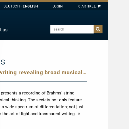
DEUTSCH
ENGLISH
search
t us
E
J
O
ts
T
Brahms’ String Sextets: transparent writing revealing broad musical thinking and symphonic sounds
Y
 presents a recording of Brahms’ string
sical thinking. The sextets not only feature
 a wide spectrum of differentiation; not just
 the art of light and transparent writing.
more