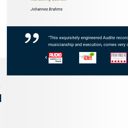
Johannes Brahms
"This exquisitely engineered Audite record
musicianship and execution, comes very c
Audio
International
Fono
-
Classical
Forum
AUDIOphile
Music
-
Pearls
Awards
Interpretati
-
&
ICMA
Klang:
-
5/5
Nomination
Sternen
2018