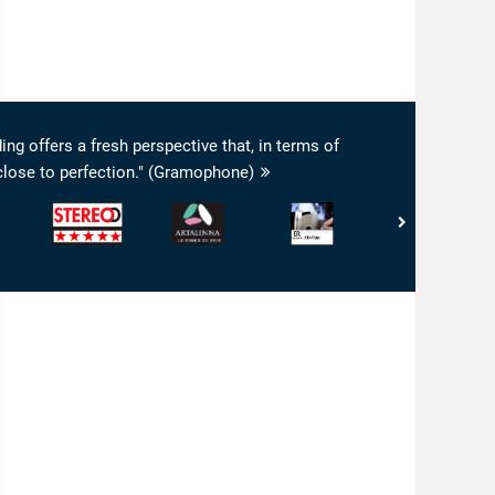
ing offers a fresh perspective that, in terms of
lose to perfection." (Gramophone)
Stereo
www.artalinna.com
Bayerischer
Pizzicato
-
-
Rundfunk
-
Musik-
LE
-
5/5
on
Check
DISQUE
BR4
Noten
&
DU
Klassik
Hifi-
JOUR
-
Check:
CD-
5/5
Tipp
Sternen