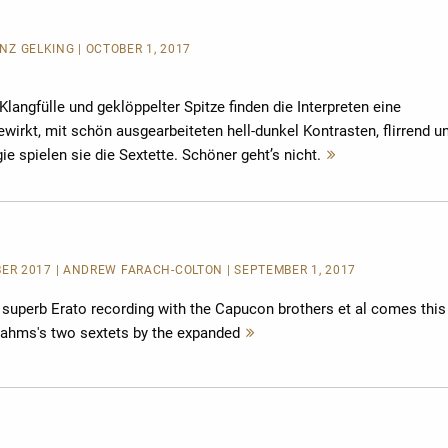
EINZ GELKING | OCTOBER 1, 2017
langfülle und geklöppelter Spitze finden die Interpreten eine
gewirkt, mit schön ausgearbeiteten hell-dunkel Kontrasten, flirrend u
gie spielen sie die Sextette. Schöner geht’s nicht.
Mehr
lesen
R 2017 | ANDREW FARACH-COLTON | SEPTEMBER 1, 2017
 superb Erato recording with the Capucon brothers et al comes this
rahms's two sextets by the expanded
Mehr
lesen