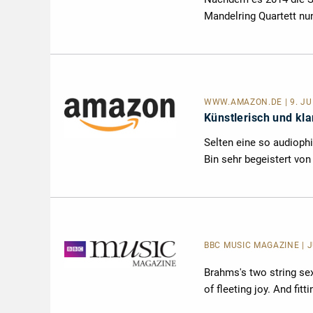
Mandelring Quartett nu
WWW.AMAZON.DE | 9. JULI
Künstlerisch und kla
Selten eine so audioph
Bin sehr begeistert von
BBC MUSIC MAGAZINE | JU
Brahms's two string se
of fleeting joy. And fitt