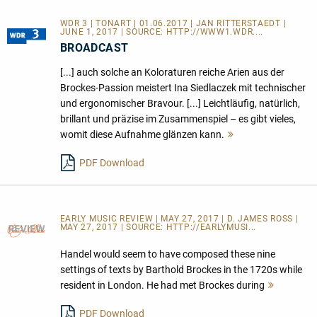
WDR 3 | TONART | 01.06.2017 | JAN RITTERSTAEDT |
JUNE 1, 2017 | SOURCE:
HTTP://WWW1.WDR....
BROADCAST
[...] auch solche an Koloraturen reiche Arien aus der
Brockes-Passion meistert Ina Siedlaczek mit technischer
und ergonomischer Bravour. [...] Leichtläufig, natürlich,
brillant und präzise im Zusammenspiel – es gibt vieles,
womit diese Aufnahme glänzen kann.
Mehr
lesen
PDF Download
EARLY MUSIC REVIEW | MAY 27, 2017 | D. JAMES ROSS |
MAY 27, 2017 | SOURCE:
HTTP://EARLYMUSI...
Handel would seem to have composed these nine
settings of texts by Barthold Brockes in the 1720s while
resident in London. He had met Brockes during
Mehr
lesen
PDF Download