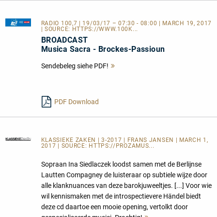
RADIO 100,7
| 19/03/17 – 07:30 - 08:00 | MARCH 19, 2017
| SOURCE:
HTTPS://WWW.100K...
BROADCAST
Musica Sacra - Brockes-Passioun
Sendebeleg siehe PDF!
Mehr
lesen
PDF Download
KLASSIEKE ZAKEN
| 3-2017 | FRANS JANSEN | MARCH 1,
2017 | SOURCE:
HTTPS://PROZAMUS...
Sopraan Ina Siedlaczek loodst samen met de Berlijnse
Lautten Compagney de luisteraar op subtiele wijze door
alle klanknuances van deze barokjuweeltjes. [...] Voor wie
wil kennismaken met de introspectievere Händel biedt
deze cd daartoe een mooie opening, vertolkt door