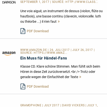
SEPTEMBER 1, 2017 | SOURCE:
HTTP://WWW.CLASS...
Une voix aiguë, un instrument de dessus (violon, flûte ou
hautbois), une basse continu (clavecin, violoncelle. luth
ou théorbe ...) il n'en faut
Mehr
lesen
PDF Download
WWW.AMAZON.DE | 26. JULI 2017 | JULY 26, 2017 |
SOURCE:
HTTPS://WWW.AMAZ...
Ein Muss für Händel-Fans
Klasse CD. Klare schöne Stimmen. Man fühlt sich beim
Hören in diese Zeit zurückversetzt.<br /> Trotz oder
gerade wegen der Einfachheit der Texte
Mehr
lesen
PDF Download
GRAMOPHONE | JULY 2017 | DAVID VICKERS | JULY 1,