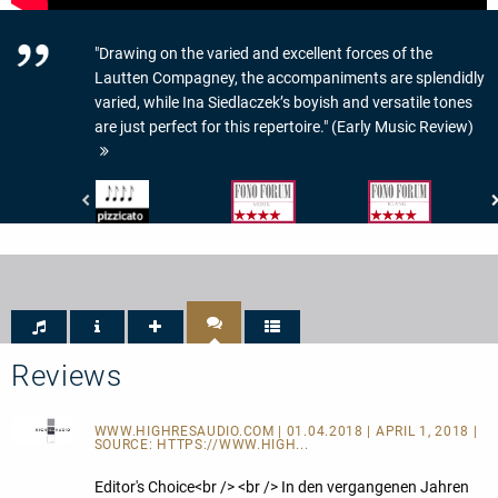
"Drawing on the varied and excellent forces of the
Lautten Compagney, the accompaniments are splendidly
varied, while Ina Siedlaczek’s boyish and versatile tones
are just perfect for this repertoire." (Early Music Review)
Pizzicato
Fono
Fono
-
Forum
Forum
4/5
-
-
Noten
Musik:
Klang:
4/5
4/5
Sternen
Reviews
WWW.HIGHRESAUDIO.COM
| 01.04.2018 | APRIL 1, 2018 |
SOURCE:
HTTPS://WWW.HIGH...
Editor's Choice<br /> <br /> In den vergangenen Jahren