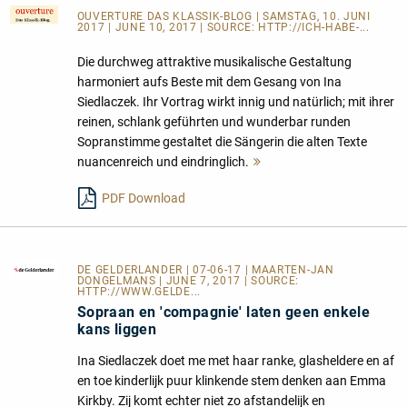
OUVERTURE DAS KLASSIK-BLOG
| SAMSTAG, 10. JUNI
2017 | JUNE 10, 2017 | SOURCE:
HTTP://ICH-HABE-...
Die durchweg attraktive musikalische Gestaltung
harmoniert aufs Beste mit dem Gesang von Ina
Siedlaczek. Ihr Vortrag wirkt innig und natürlich; mit ihrer
reinen, schlank geführten und wunderbar runden
Sopranstimme gestaltet die Sängerin die alten Texte
nuancenreich und eindringlich.
Mehr
lesen
PDF Download
DE GELDERLANDER
| 07-06-17 | MAARTEN-JAN
DONGELMANS | JUNE 7, 2017 | SOURCE:
HTTP://WWW.GELDE...
Sopraan en 'compagnie' laten geen enkele
kans liggen
Ina Siedlaczek doet me met haar ranke, glasheldere en af
en toe kinderlijk puur klinkende stem denken aan Emma
Kirkby. Zij komt echter niet zo afstandelijk en