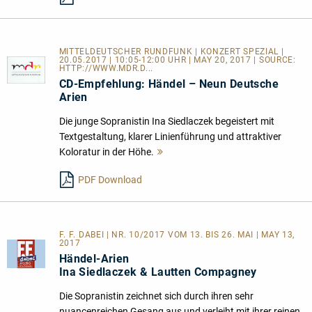
MITTELDEUTSCHER RUNDFUNK | KONZERT SPEZIAL |
20.05.2017 | 10:05-12:00 UHR | MAY 20, 2017 | SOURCE:
HTTP://WWW.MDR.D...
CD-Empfehlung: Händel – Neun Deutsche
Arien
Die junge Sopranistin Ina Siedlaczek begeistert mit
Textgestaltung, klarer Linienführung und attraktiver
Koloratur in der Höhe.
Mehr
lesen
PDF Download
F. F. DABEI | NR. 10/2017 VOM 13. BIS 26. MAI | MAY 13,
2017
Händel-Arien
Ina Siedlaczek & Lautten Compagney
Die Sopranistin zeichnet sich durch ihren sehr
nuancenreichen Gesang aus und verleiht mit ihrer reinen,