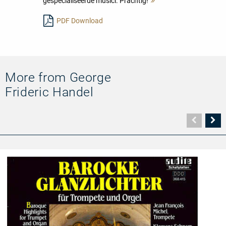
gespecialiseerde musici. Prachtig!
Mehr
lesen
PDF Download
More from George
Frideric Handel
Vorher
N
Seite
Se