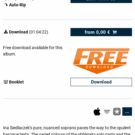
Auto-Rip
from
0,00 €
Download
(01:04:22)
Free download available for this
album.
Download
Booklet
...
Ina Siedlaczek’s pure, nuanced soprano paves the way to the opulent
baroque texts. The varied colours of the obbligato solo parts and the