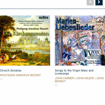
Vorher
N
Seite
Se
Church
Songs
Church Sonatas
Songs to the Virgin Mary and
Sonatas
to
Lovesongs
the
WOLFGANG AMADEUS MOZART
Virgin
JOHN FARMER | JOHN WILBYE | JOHN
CD
BENNET
Mary
and
CD
Lovesongs