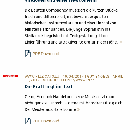
Virtuosen und einer Newcomerin
Die Lautten Compagney musiziert die kurzen Stücke
frisch und differenziert, mit bewährt exquisitem
historischen Instrumentarium und einer Unzahl von
feinsten Farbnuancen. Die junge Sopranistin Ina
Siedlaczek begeistert mit Textgestaltung, klarer
Linienführung und attraktiver Koloratur in der Höhe.
Me
les
PDF Download
WWW.PIZZICATO.LU
| 10/04/2017 | GUY ENGELS | APRIL
10, 2017 | SOURCE:
HTTPS://WWW.PIZZ...
Die Kraft liegt im Text
Georg Friedrich Händel und seine Musik setzt man –
nicht ganz zu Unrecht – gerne mit barocker Fülle gleich.
Der Meister aus Halle konnte
Mehr
lesen
PDF Download