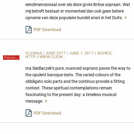
eendimensionaal over als deze grote Britse sopraan. Wat
mij betreft bestaat er momenteel dan ook geen betere
opname van deze populaire bundel aria's in het Duits.
Me
le
PDF Download
CLICMAG | JUNE 2017 | JUNE 1, 2017 | SOURCE:
HTTP://WWW.CLICM...
Ina Siedlaczek’s pure, nuanced soprano paves the way to
the opulent baroque texts. The varied colours of the
obbligato solo parts and the continuo provide a fitting
context. These spiritual contemplations remain
fascinating to the present day: a timeless musical
message.
Mehr
lesen
PDF Download