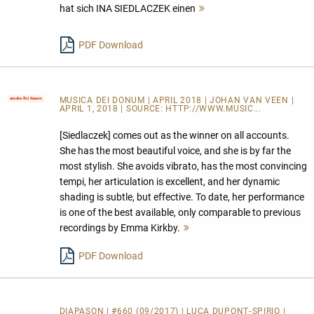
hat sich INA SIEDLACZEK einen
Mehr
lesen
PDF Download
MUSICA DEI DONUM
| APRIL 2018 | JOHAN VAN VEEN |
APRIL 1, 2018 | SOURCE:
HTTP://WWW.MUSIC...
[Siedlaczek] comes out as the winner on all accounts.
She has the most beautiful voice, and she is by far the
most stylish. She avoids vibrato, has the most convincing
tempi, her articulation is excellent, and her dynamic
shading is subtle, but effective. To date, her performance
is one of the best available, only comparable to previous
recordings by Emma Kirkby.
Mehr
lesen
PDF Download
DIAPASON | #660 (09/2017) | LUCA DUPONT‑SPIRIO |