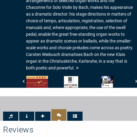
arrangements of selected organ works and the
Chaconne for Solo Violin by Bach, makes his appearance
as a dramatic director: his stage directions in matters of
choice of tempo, articulation, registration, selection of
manuals and, where appropriate, the use of the swell
pedal, enable the great free-standing organ works to
appear as dramatic scenas or ballads, while the smaller-
scale works and chorale preludes come across as poetry.
Carsten Wiebusch dramatises Bach on the new Klais
organ in the Christuskirche, Karlsruhe, in a way that is
both poetic and powerful.
klassik.com
Organ
Bayerischer
-
-
Rundfunk
Interpretation:
3/5
-
4/5
Pfeifen
BR4
Sternen
Klassik
-
CD-
Tipp
Reviews