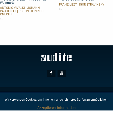
Weingarten
Organ
Organ
FRANZ LISZT | IGOR STRAVINSKY
in
ANTONIO VIVALDI | JOHANN
CD
PACHELBEL | JUSTIN HEINRICH
the
KNECHT
Basilica
CD
Weingarten
Social
Facebook
Youtube
Media
© AUDITE
Hülsenweg 7
32760 Detmold
Wir verwenden Cookies, um Ihnen ein angenehmeres Surfen zu ermöglichen.
GTC
IMPRINT
PRIVACY PROTECTION
NEWSLETTER
CONTACT
Akzeptieren
Information