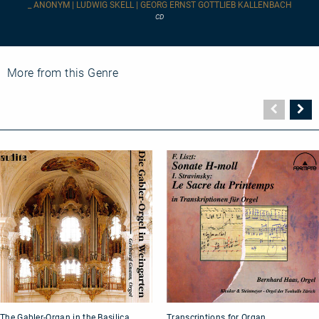
_ ANONYM | LUDWIG SKELL | GEORG ERNST GOTTLIEB KALLENBACH
CD
More from this Genre
Vorher
N
Seite
Se
The
Transcriptions
The Gabler-Organ in the Basilica
Transcriptions for Organ
Gabler-
for