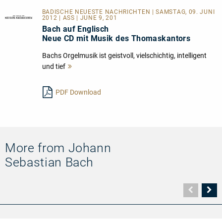
BADISCHE NEUESTE NACHRICHTEN | SAMSTAG, 09. JUNI
2012 | ASS | JUNE 9, 201
Bach auf Englisch
Neue CD mit Musik des Thomaskantors
Bachs Orgelmusik ist geistvoll, vielschichtig, intelligent
und tief
Mehr
lesen
PDF Download
More from Johann
Sebastian Bach
Vorher
N
Seite
Se