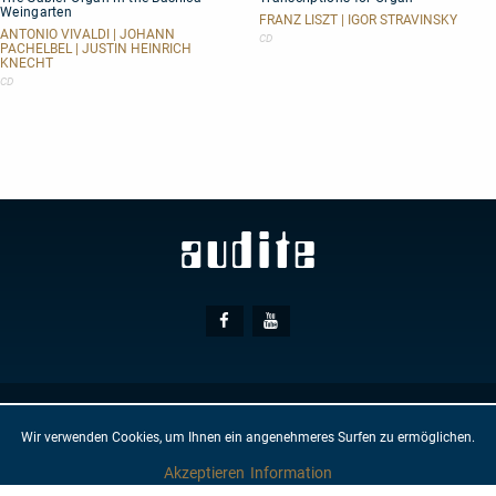
Weingarten
Organ
Organ
FRANZ LISZT | IGOR STRAVINSKY
in
ANTONIO VIVALDI | JOHANN
CD
PACHELBEL | JUSTIN HEINRICH
the
KNECHT
Basilica
CD
Weingarten
Social
Facebook
Youtube
Media
© AUDITE
Hülsenweg 7
32760 Detmold
Wir verwenden Cookies, um Ihnen ein angenehmeres Surfen zu ermöglichen.
GTC
IMPRINT
PRIVACY PROTECTION
NEWSLETTER
CONTACT
Akzeptieren
Information