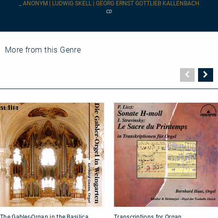
_ ANONYM | LUDWIG SKELL | GEORG ERNST GOTTLIEB KALLENBACH
CD
More from this Genre
Vorher
N
Seite
Se
The
Transcriptions
The Gabler-Organ in the Basilica
Transcriptions for Organ
Gabler-
for