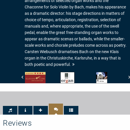
arrangements of selected organ works and the
Chaconne for Solo Violin by Bach, makes his appearance
as a dramatic director: his stage directions in matters of
choice of tempo, articulation, registration, selection of
manuals and, where appropriate, the use of the swell
pedal, enable the great free-standing organ works to
appear as dramatic scenas or ballads, while the smaller-
scale works and chorale preludes come across as poetry.
Carsten Wiebusch dramatises Bach on the new Klais
organ in the Christuskirche, Karlsruhe, in a way that is
both poetic and powerful.
klassik.com
Organ
Bayerischer
-
-
Rundfunk
Interpretation:
3/5
-
4/5
Pfeifen
BR4
Sternen
Klassik
-
CD-
Tipp
Reviews