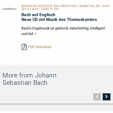
BADISCHE NEUESTE NACHRICHTEN | SAMSTAG, 09. JUNI
2012 | ASS | JUNE 9, 201
Bach auf Englisch
Neue CD mit Musik des Thomaskantors
Bachs Orgelmusik ist geistvoll, vielschichtig, intelligent
und tief
Mehr
lesen
PDF Download
More from Johann
Sebastian Bach
Vorher
N
Seite
Se