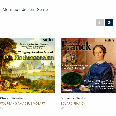
Mehr aus diesem Genre
Vorher
N
Seite
Se
Church
Orchestral
Church Sonatas
Orchestral Works I
Sonatas
Works
I
WOLFGANG AMADEUS MOZART
EDUARD FRANCK
CD
CD