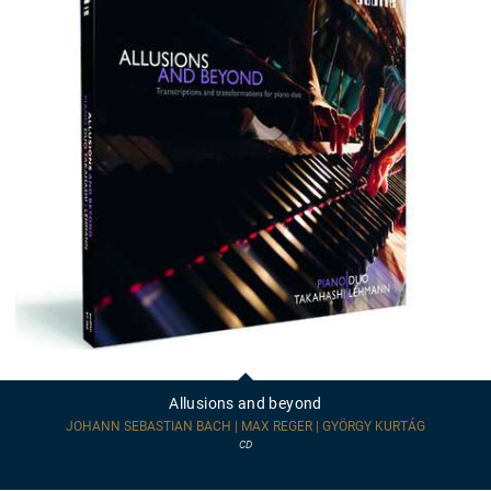
Allusions
and
beyond
Allusions and beyond
JOHANN SEBASTIAN BACH | MAX REGER | GYÖRGY KURTÁG
CD