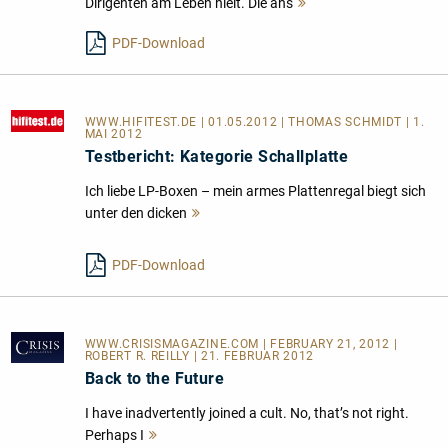
Dirigenten am Leben hielt. Die ans
Mehr
lesen
PDF-Download
WWW.HIFITEST.DE
| 01.05.2012 | THOMAS SCHMIDT | 1.
MAI 2012
Testbericht: Kategorie Schallplatte
Ich liebe LP-Boxen – mein armes Plattenregal biegt sich
unter den dicken
Mehr
lesen
PDF-Download
WWW.CRISISMAGAZINE.COM
| FEBRUARY 21, 2012 |
ROBERT R. REILLY | 21. FEBRUAR 2012
Back to the Future
I have inadvertently joined a cult. No, that’s not right.
Perhaps I
Mehr