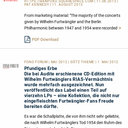
HTTPS://BANPUKU.SQUARESPACE.COM
| 11.08.2013 |
PAT KENNEDY | 11. AUGUST 2013
From marketing material: "The majority of the concerts
given by Wilhelm Furtwängler and the Berlin
Philharmonic between 1947 and 1954 were recorded
Me
le
PDF-Download
FONO FORUM | MAI 2012 | GÖTZ THIEME | 1. MAI 2012
Pfundiges Erbe
Die bei Audite erschienene CD-Edition mit
Wilhelm Furtwänglers RIAS-Vermächtnis
wurde mehrfach ausgezeichnet. Nun
veröffentlicht das Label einen Teil auf
vierzehn LPs – eine Kollektion, die nicht nur
eingefleischten Furtwängler-Fans Freude
bereiten dürfte.
Es war die Schallplatte, die von ihm nicht sehr geliebte,
die nach Wilhelm Furtwänglers Tod 1954 den Ruhm des