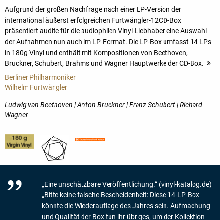
Aufgrund der großen Nachfrage nach einer LP-Version der
international äußerst erfolgreichen Furtwängler-12CD-Box
präsentiert audite für die audiophilen Vinyl-Liebhaber eine Auswahl
der Aufnahmen nun auch im LP-Format. Die LP-Box umfasst 14 LPs
in 180g-Vinyl und enthält mit Kompositionen von Beethoven,
Bruckner, Schubert, Brahms und Wagner Hauptwerke der CD-Box.
m
Berliner Philharmoniker
Wilhelm Furtwängler
Ludwig van Beethoven | Anton Bruckner | Franz Schubert | Richard
Wagner
„Eine unschätzbare Veröffentlichung.“ (vinyl-katalog.de)
„Bitte keine falsche Bescheidenheit: Diese 14-LP-Box
könnte die Wiederauflage des Jahres sein. Aufmachung
und Qualität der Box tun ihr übriges, um der Kollektion