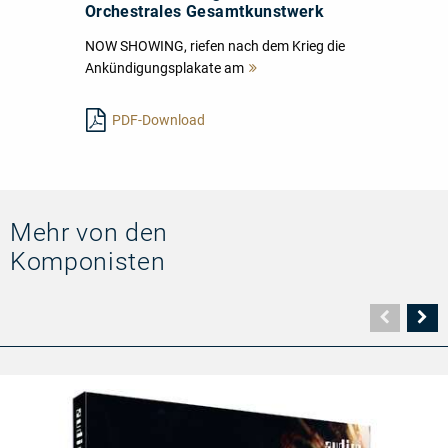
Orchestrales Gesamtkunstwerk
NOW SHOWING, riefen nach dem Krieg die
Ankündigungsplakate am
Mehr
lesen
PDF-Download
Mehr von den
Komponisten
Vorher
N
Seite
Se