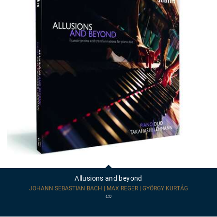
Allusions
and
beyond
Allusions and beyond
JOHANN SEBASTIAN BACH | MAX REGER | GYÖRGY KURTÁG
CD