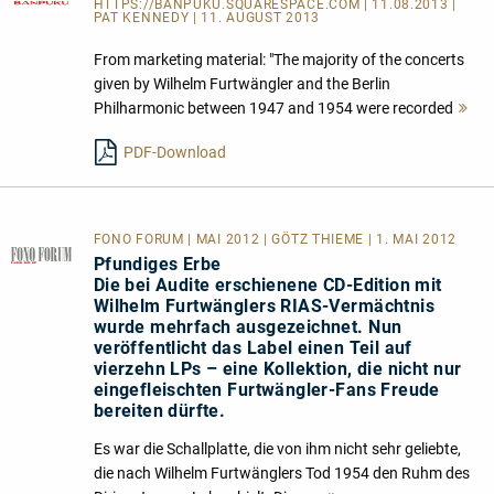
HTTPS://BANPUKU.SQUARESPACE.COM
| 11.08.2013 |
PAT KENNEDY | 11. AUGUST 2013
From marketing material: "The majority of the concerts
given by Wilhelm Furtwängler and the Berlin
Philharmonic between 1947 and 1954 were recorded
Me
le
PDF-Download
FONO FORUM | MAI 2012 | GÖTZ THIEME | 1. MAI 2012
Pfundiges Erbe
Die bei Audite erschienene CD-Edition mit
Wilhelm Furtwänglers RIAS-Vermächtnis
wurde mehrfach ausgezeichnet. Nun
veröffentlicht das Label einen Teil auf
vierzehn LPs – eine Kollektion, die nicht nur
eingefleischten Furtwängler-Fans Freude
bereiten dürfte.
Es war die Schallplatte, die von ihm nicht sehr geliebte,
die nach Wilhelm Furtwänglers Tod 1954 den Ruhm des