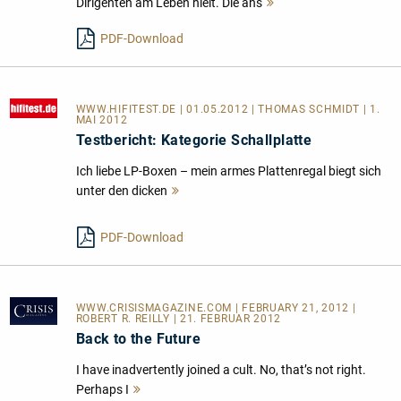
Dirigenten am Leben hielt. Die ans
Mehr
lesen
PDF-Download
WWW.HIFITEST.DE
| 01.05.2012 | THOMAS SCHMIDT | 1.
MAI 2012
Testbericht: Kategorie Schallplatte
Ich liebe LP-Boxen – mein armes Plattenregal biegt sich
unter den dicken
Mehr
lesen
PDF-Download
WWW.CRISISMAGAZINE.COM
| FEBRUARY 21, 2012 |
ROBERT R. REILLY | 21. FEBRUAR 2012
Back to the Future
I have inadvertently joined a cult. No, that’s not right.
Perhaps I
Mehr