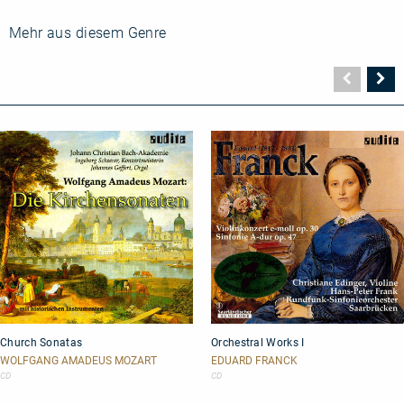
Mehr aus diesem Genre
Vorher
N
Seite
Se
Church
Orchestral
Church Sonatas
Orchestral Works I
Sonatas
Works
I
WOLFGANG AMADEUS MOZART
EDUARD FRANCK
CD
CD