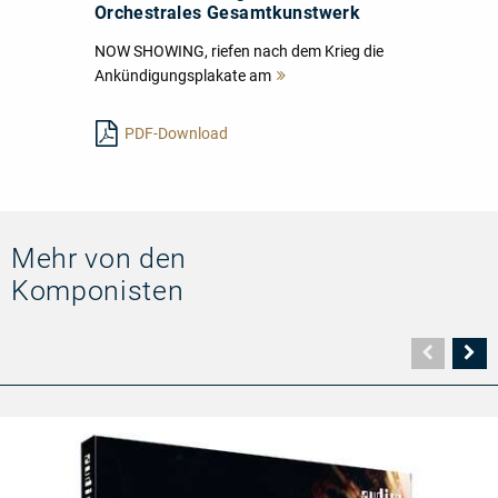
Orchestrales Gesamtkunstwerk
NOW SHOWING, riefen nach dem Krieg die
Ankündigungsplakate am
Mehr
lesen
PDF-Download
Mehr von den
Komponisten
Vorher
N
Seite
Se