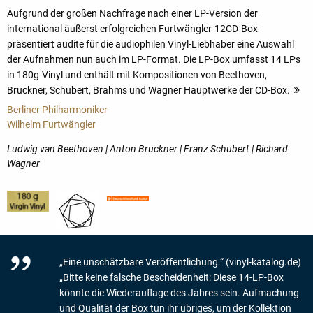
Aufgrund der großen Nachfrage nach einer LP-Version der
international äußerst erfolgreichen Furtwängler-12CD-Box
präsentiert audite für die audiophilen Vinyl-Liebhaber eine Auswahl
der Aufnahmen nun auch im LP-Format. Die LP-Box umfasst 14 LPs
in 180g-Vinyl und enthält mit Kompositionen von Beethoven,
Bruckner, Schubert, Brahms und Wagner Hauptwerke der CD-Box.
m
Berliner Philharmoniker
Wilhelm Furtwängler
Ludwig van Beethoven | Anton Bruckner | Franz Schubert | Richard
Wagner
„Eine unschätzbare Veröffentlichung.“ (vinyl-katalog.de)
„Bitte keine falsche Bescheidenheit: Diese 14-LP-Box
könnte die Wiederauflage des Jahres sein. Aufmachung
und Qualität der Box tun ihr übriges, um der Kollektion