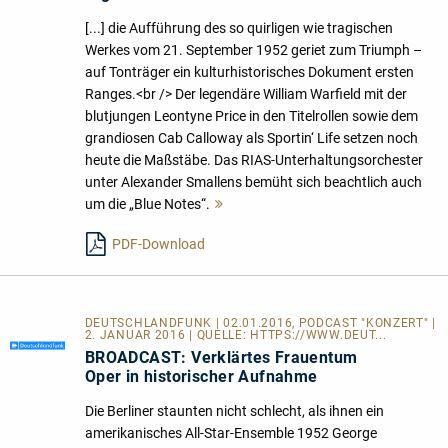
[...] die Aufführung des so quirligen wie tragischen
Werkes vom 21. September 1952 geriet zum Triumph –
auf Tonträger ein kulturhistorisches Dokument ersten
Ranges.<br /> Der legendäre William Warfield mit der
blutjungen Leontyne Price in den Titelrollen sowie dem
grandiosen Cab Calloway als Sportin‘ Life setzen noch
heute die Maßstäbe. Das RIAS-Unterhaltungsorchester
unter Alexander Smallens bemüht sich beachtlich auch
um die „Blue Notes“.
Mehr
lesen
PDF-Download
DEUTSCHLANDFUNK | 02.01.2016, PODCAST "KONZERT" |
2. JANUAR 2016 | QUELLE:
HTTPS://WWW.DEUT...
BROADCAST: Verklärtes Frauentum
Oper in historischer Aufnahme
Die Berliner staunten nicht schlecht, als ihnen ein
amerikanisches All-Star-Ensemble 1952 George