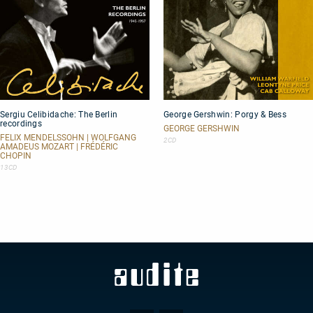
Sergiu
George
Sergiu Celibidache: The Berlin
George Gershwin: Porgy & Bess
Celibidache:
Gershwin:
recordings
The
Porgy
GEORGE GERSHWIN
Berlin
&
FELIX MENDELSSOHN | WOLFGANG
2CD
AMADEUS MOZART | FRÉDÉRIC
recordings
Bess
CHOPIN
13CD