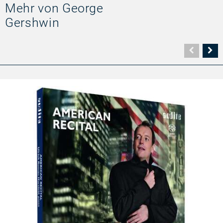
Mehr von George
Gershwin
Vorher
N
Seite
Se