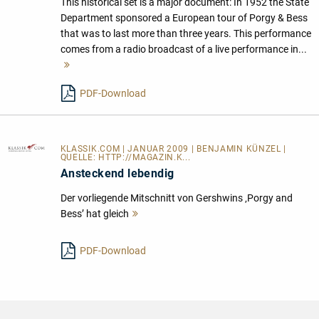
This historical set is a major document: In 1952 the State
Department sponsored a European tour of Porgy & Bess
that was to last more than three years. This performance
comes from a radio broadcast of a live performance in...
Mehr
lesen
PDF-Download
KLASSIK.COM
| JANUAR 2009 | BENJAMIN KÜNZEL |
QUELLE:
HTTP://MAGAZIN.K...
Ansteckend lebendig
Der vorliegende Mitschnitt von Gershwins ‚Porgy and
Bess’ hat gleich
Mehr
lesen
PDF-Download