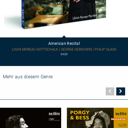
American
Recital
American Recital
LOUIS MOREAU GOTTSCHALK | GEORGE GERSHWIN | PHILIP GLASS
SACD
Mehr aus diesem Genre
Vorher
N
Seite
Se