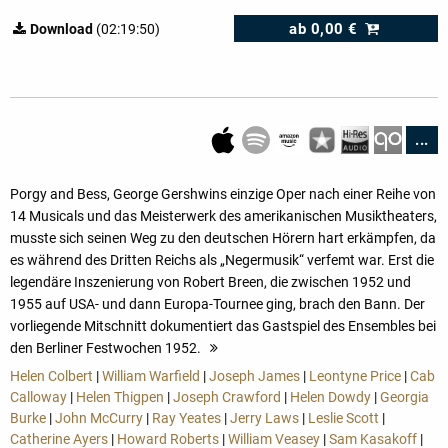
ab
0,00 €
Download
(02:19:50)
...
Porgy and Bess, George Gershwins einzige Oper nach einer Reihe von
14 Musicals und das Meister­werk des amerikanischen Musiktheaters,
musste sich seinen Weg zu den deutschen Hörern hart er­kämpfen, da
es während des Dritten Reichs als „Negermusik“ verfemt war. Erst die
legendäre Insze­­nierung von Robert Breen, die zwischen 1952 und
1955 auf USA- und dann Europa-Tournee ging, brach den Bann. Der
vorliegende Mitschnitt dokumentiert das Gastspiel des Ensembles bei
den Berliner Festwochen 1952.
mehr
Helen Colbert
|
William Warfield
|
Joseph James
|
Leontyne Price
|
Cab
Calloway
|
Helen Thigpen
|
Joseph Crawford
|
Helen Dowdy
|
Georgia
Burke
|
John McCurry
|
Ray Yeates
|
Jerry Laws
|
Leslie Scott
|
Catherine Ayers
|
Howard Roberts
|
William Veasey
|
Sam Kasakoff
|