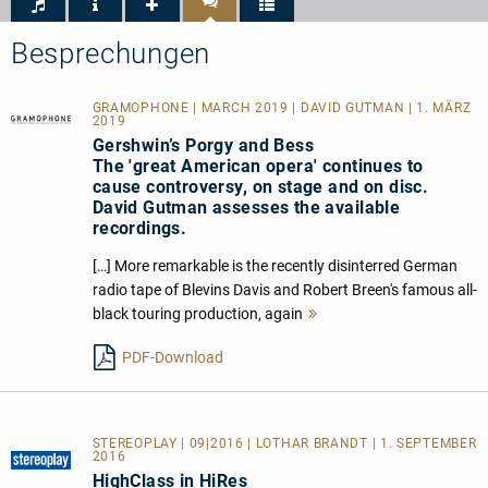
Besprechungen
GRAMOPHONE | MARCH 2019 | DAVID GUTMAN | 1. MÄRZ
2019
Gershwin’s Porgy and Bess
The 'great American opera' continues to
cause controversy, on stage and on disc.
David Gutman assesses the available
recordings.
[…] More remarkable is the recently disinterred German
radio tape of Blevins Davis and Robert Breen's famous all-
black touring production, again
Mehr
lesen
PDF-Download
STEREOPLAY | 09|2016 | LOTHAR BRANDT | 1. SEPTEMBER
2016
HighClass in HiRes