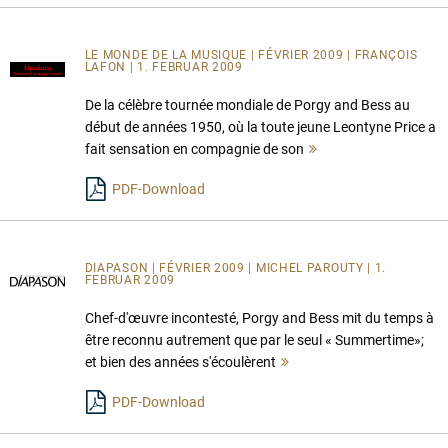
LE MONDE DE LA MUSIQUE | FÉVRIER 2009 | FRANÇOIS
LAFON | 1. FEBRUAR 2009
De la célèbre tournée mondiale de Porgy and Bess au
début de années 1950, où la toute jeune Leontyne Price a
fait sensation en compagnie de son
Mehr
lesen
PDF-Download
DIAPASON | FÉVRIER 2009 | MICHEL PAROUTY | 1.
FEBRUAR 2009
Chef-d'œuvre incontesté, Porgy and Bess mit du temps à
être reconnu autrement que par le seul « Summertime»;
et bien des années s'écoulèrent
Mehr
lesen
PDF-Download