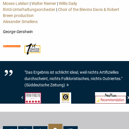
Moses LaMarr
|
Walter Riemer
|
Willis Daily
RIAS-Unterhaltungsorchester
|
Choir of the Blevins Davis & Robert
Breen production
Alexander Smallens
George Gershwin
"Das Ergebnis ist schlicht ideal, weil nichts Artifizielles
durchscheint, nichts Folkloristisches, nichts Outriertes."
(Süddeutsche Zeitung)
Fono
Gramophone
www.arkivmusic.com
Forum
-
-
-
The
Arkivmusic_recommend
Musik:
Historic
5/5
Choice
Sternen