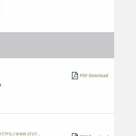
in
Livret:
Monats
Livret:
10
_
10
Répertoire:
ROT
Répertoire:
9
10
Interpretation:
Interpretation:
10
10
PDF-Download
a
r
en
HTTPS://WWW.STUT...