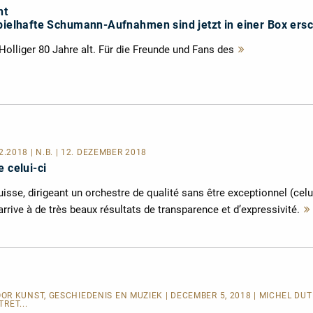
ht
spielhafte Schumann-Aufnahmen sind jetzt in einer Box ers
olliger 80 Jahre alt. Für die Freunde und Fans des
Mehr
lesen
12.2018 | N.B. | 12. DEZEMBER 2018
 celui-ci
uisse, dirigeant un orchestre de qualité sans être exceptionnel (celu
rive à de très beaux résultats de transparence et d’expressivité.
OR KUNST, GESCHIEDENIS EN MUZIEK
| DECEMBER 5, 2018 | MICHEL DUT
RET...