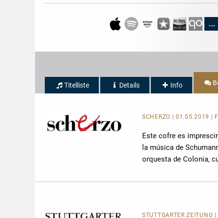
...
B
Titelliste
Details
Info
SCHERZO | 01.05.2019 | F
Este cofre es impresci
la música de Schumann.
orquesta de Colonia, cu
STUTTGARTER ZEITUNG | 