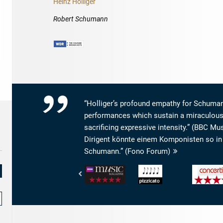
Heinz Holliger
Robert Schumann
“Holliger’s profound empathy for Schuma
performances which sustain a miraculous 
sacrificing expressive intensity.” (BBC Mu
Dirigent könnte einem Komponisten so in
Schumann.” (Fono Forum)
BBC
Pizzicato
concerti
Music
-
-
Magazine
5/5
Das
-
Noten
Konzert-
Performance:
und