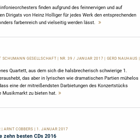
nfonieorchesters finden aufgrund des feinnervigen und auf
en Dirigats von Heinz Holliger für jedes Werk den entsprechenden
nders farbenreich und vielseitig werden lässt.
Mehr
lesen
SCHUMANN GESELLSCHAFT | NR. 39 / JANUAR 2017 | GERD NAUHAUS |
nes Quartett, aus dem sich die halsbrecherisch schwierige 1.
heraushebt, das aber in lyrischen wie dramatischen Partien mühelos
dass eine der mitreißendsten Darbietungen des Konzertstücks
ge Musikmarkt zu bieten hat.
Mehr
lesen
 | ARNT COBBERS | 1. JANUAR 2017
ie zehn besten CDs 2016