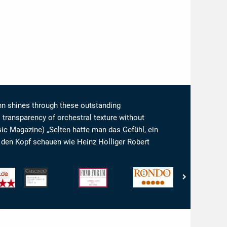
nn shines through these outstanding
transparency of orchestral texture without
sic Magazine) „Selten hatte man das Gefühl, ein
 den Kopf schauen wie Heinz Holliger Robert
Crescendo
Fono
Rondo
Crescendo
Magazine
Forum
-
Magazine
-
-
Rondo
-
Son:
Empfehlung
-
Son:
10
des
5/5
10