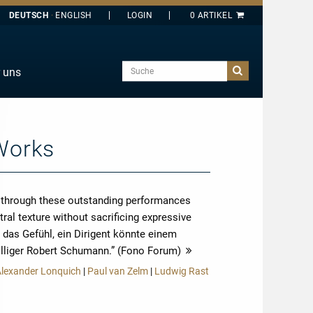
DEUTSCH
ENGLISH
Suche
 uns
E
J
O
Works
T
Y
 through these outstanding performances
ral texture without sacrificing expressive
 das Gefühl, ein Dirigent könnte einem
lliger Robert Schumann.” (Fono Forum)
mehr
Alexander Lonquich
|
Paul van Zelm
|
Ludwig Rast