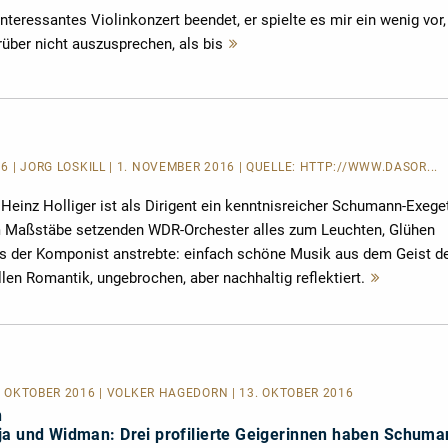
interessantes Violinkonzert beendet, er spielte es mir ein wenig vor,
über nicht auszusprechen, als bis
Mehr
lesen
16 | JÖRG LOSKILL | 1. NOVEMBER 2016 | QUELLE:
HTTP://WWW.DASOR...
 Heinz Holliger ist als Dirigent ein kenntnisreicher Schumann-Exeget
Maßstäbe setzenden WDR-Orchester alles zum Leuchten, Glühen
 was der Komponist anstrebte: einfach schöne Musik aus dem Geist d
len Romantik, ungebrochen, aber nachhaltig reflektiert.
Mehr
lesen
13. OKTOBER 2016 | VOLKER HAGEDORN | 13. OKTOBER 2016
n
ja und Widman: Drei profilierte Geigerinnen haben Schuma