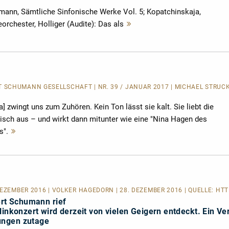
mann, Sämtliche Sinfonische Werke Vol. 5; Kopatchinskaja,
rchester, Holliger (Audite): Das als
Mehr
lesen
SCHUMANN GESELLSCHAFT | NR. 39 / JANUAR 2017 | MICHAEL STRUCK 
a] zwingt uns zum Zuhören. Kein Ton lässt sie kalt. Sie liebt die
risch aus – und wirkt dann mitunter wie eine "Nina Hagen des
s".
Mehr
lesen
DEZEMBER 2016 | VOLKER HAGEDORN | 28. DEZEMBER 2016 | QUELLE:
HTT
ert Schumann rief
linkonzert wird derzeit von vielen Geigern entdeckt. Ein Ver
ungen zutage