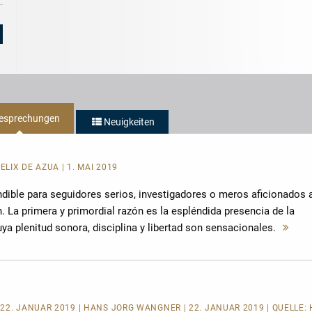
5/5
Opernmagaz
Stars
-
5/5
Sterne
esprechungen
Neuigkeiten
ÉLIX DE AZÚA | 1. MAI 2019
ndible para seguidores serios, investigadores o meros aficionados 
 La primera y primordial razón es la espléndida presencia de la
ya plenitud sonora, disciplina y libertad son sensacionales.
Meh
les
22. JANUAR 2019 | HANS JÖRG WANGNER | 22. JANUAR 2019 | QUELLE: