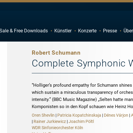
Sale & Free Downloads
Künstler
Konzerte
Presse
Über
C
D
H
I
Robert Schumann
M
N
Complete Symphonic 
R
S
W
X
“Holliger’s profound empathy for Schumann shines
which sustain a miraculous transparency of orchest
intensity.” (BBC Music Magazine) „Selten hatte man
Komponisten so in den Kopf schauen wie Heinz Ho
Oren Shevlin
|
Patricia Kopatchinskaja
|
Dénes Várjon
|
|
Rainer Jurkiewicz
|
Joachim Pöltl
WDR Sinfonieorchester Köln