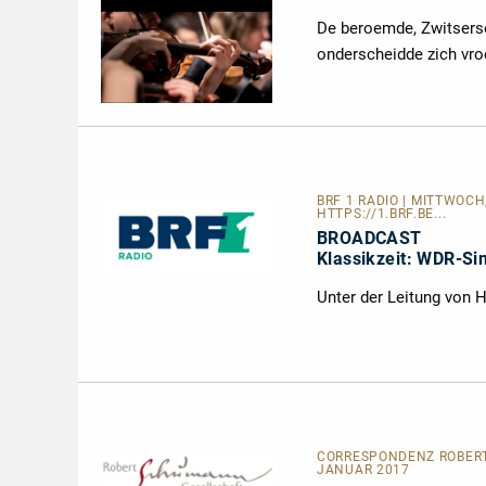
De beroemde, Zwitserse 
onderscheidde zich vro
BRF 1 RADIO
| MITTWOCH,
HTTPS://1.BRF.BE...
BROADCAST
Klassikzeit: WDR-Si
Unter der Leitung von 
CORRESPONDENZ ROBERT 
JANUAR 2017