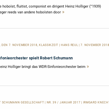
hoboïst, fluitist, componist en dirigent Heinz Holliger (°1939)
eger reeds van andere hoboïsten door
Mehr
lesen
 DEN 7. NOVEMBER 2018, KLASSIKZEIT | HANS REUL | 7. NOVEMBER 2018
nfonieorchester spielt Robert Schumann
Heinz Holliger bringt das WDR-Sinfonieorchester beim
Mehr
lesen
SCHUMANN GESELLSCHAFT | NR. 39 / JANUAR 2017 | IRMGARD KNECHT