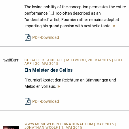
The loving nobility of the conception permeates the entire
performance [...] Too often described as an
“understated” artist, Fournier rather remains adept at
imparting his grand passion with aesthetic taste.
Mehr
lesen
PDF-Download
ST. GALLER TAGBLATT
| MITTWOCH, 20. MAI 2015 | ROLF
APP | 20. MAI 2015
Ein Meister des Cellos
[Fournier] kostet den Reichtum an Stimmungen und
Melodien voll aus.
Mehr
lesen
PDF-Download
WWW.MUSICWEB-INTERNATIONAL.COM | MAY 2015 |
JONATHAN WOOLF | 1. MAI 2015