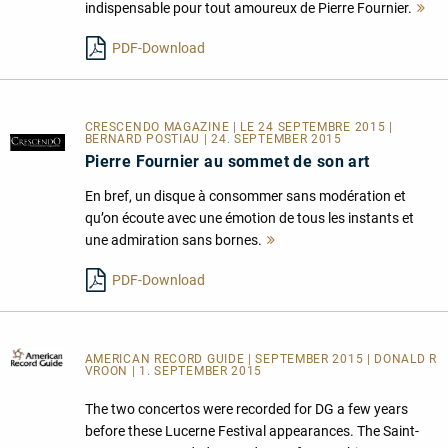
indispensable pour tout amoureux de Pierre Fournier.
Me
le
PDF-Download
CRESCENDO MAGAZINE | LE 24 SEPTEMBRE 2015 |
BERNARD POSTIAU | 24. SEPTEMBER 2015
Pierre Fournier au sommet de son art
En bref, un disque à consommer sans modération et
qu’on écoute avec une émotion de tous les instants et
une admiration sans bornes.
Mehr
lesen
PDF-Download
AMERICAN RECORD GUIDE
| SEPTEMBER 2015 | DONALD R
VROON | 1. SEPTEMBER 2015
The two concertos were recorded for DG a few years
before these Lucerne Festival appearances. The Saint-