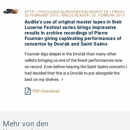
HTTP://THECLASSICALREVIEWER.BLOGSPOT.DE
| FRIDAY,
20 FEBRUARY 2015 | BRUCE READER | 20. FEBRUAR 2015
Audite’s use of original master tapes in their
Lucerne Festival series brings impressive
results in archive recordings of Pierre
Fournier giving captivating performances of
concertos by Dvořák and Saint-Saëns
Fournier digs deeper in the Dvořák than many other
cellists bringing us one of the finest performances now
on record. Even before hearing the Saint Saëns concerto I
had decided that this is a Dvořák to put alongside the
best on my shelves.
Mehr
lesen
PDF-Download
Mehr von den