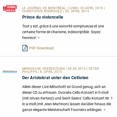
LE JOURNAL DE MONTRÉAL
| LUNDI, 20 AVRIL 2015 |
CHRISTOPHE RODRIGUEZ | 20. APRIL 2015
Prince du violoncelle
Tout y est, grâce à une sonorité somptueuse et une
certaine forme de charisme, indescriptible. Soyez
heureux!
Mehr
lesen
PDF-Download
MÄRKISCHE ODERZEITUNG | 08.04.2015 | PETER
PHILIPPS | 8. APRIL 2015
Der Aristokrat unter den Cellisten
Allein dieser Live-Mitschnitt ist Grund genug, sich an
dieser CD zu erfreuen. Dvoraks Cello-Konzert in h-moll
(mit Istvan Kertesz) und Saint-Saens‘ Cello-Konzert Nr. 1
in a-moll (mit Jean Martinon) lassen darüber hinaus die
ganze elegante Meisterschaft Fourniers erklingen
Mehr
lesen