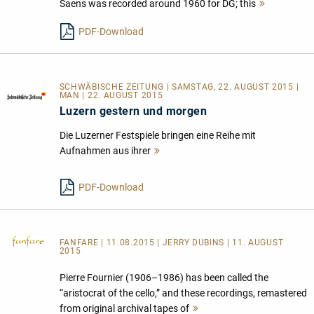
Saens was recorded around 1960 for DG; this
Mehr
lesen
PDF-Download
SCHWÄBISCHE ZEITUNG | SAMSTAG, 22. AUGUST 2015 |
MAN | 22. AUGUST 2015
Luzern gestern und morgen
Die Luzerner Festspiele bringen eine Reihe mit
Aufnahmen aus ihrer
Mehr
lesen
PDF-Download
FANFARE
| 11.08.2015 | JERRY DUBINS | 11. AUGUST
2015
Pierre Fournier (1906–1986) has been called the
“aristocrat of the cello,” and these recordings, remastered
from original archival tapes of
Mehr