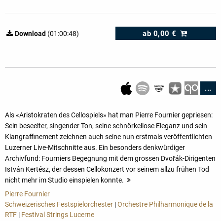
ab
0,00 €
Download
(01:00:48)
...
Als «Aristokraten des Cellospiels» hat man Pierre Fournier gepriesen:
Sein beseelter, singender Ton, seine schnörkellose Eleganz und sein
Klangraffinement zeichnen auch seine nun erstmals veröffentlichten
Luzerner Live-Mitschnitte aus. Ein besonders denkwürdiger
Archivfund: Fourniers Begegnung mit dem grossen Dvořák-Dirigenten
István Kertész, der dessen Cellokonzert vor seinem allzu frühen Tod
nicht mehr im Studio einspielen konnte.
mehr
Pierre Fournier
Schweizerisches Festspielorchester
|
Orchestre Philharmonique de la
RTF
|
Festival Strings Lucerne