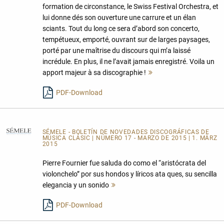
formation de circonstance, le Swiss Festival Orchestra, et
lui donne dés son ouverture une carrure et un élan
sciants. Tout du long ce sera d’abord son concerto,
tempétueux, emporté, ouvrant sur de larges paysages,
porté par une maîtrise du discours qui m’a laissé
incrédule. En plus, il ne l’avait jamais enregistré. Voila un
apport majeur à sa discographie !
Mehr
lesen
PDF-Download
SÉMELE - BOLETÍN DE NOVEDADES DISCOGRÁFICAS DE
MÚSICA CLÁSIC
| NÚMERO 17 - MARZO DE 2015 | 1. MÄRZ
2015
Pierre Fournier fue saluda do como el “aristócrata del
violonchelo” por sus hondos y líricos ata ques, su sencilla
elegancia y un sonido
Mehr
lesen
PDF-Download