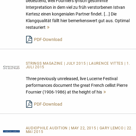
bedeutend, weil Fourniers lyrisch gestimmte
Interpretation in dem viel zu früh verstorbenen Istvan
Kertesz einen kongenialen Partner findet. [...] Die
Klangqualität fällt hier bemerkenswert gut aus. Optimal
restauriert
Mehr
lesen
PDF-Download
STRINGS MAGAZINE | JULY 2015 | LAURENCE VITTES | 1.
JULI 2015
Three previously unreleased, live Lucerne Festival
performances document the great French cellist Pierre
Fournier (1906-1986) at the height of his
Mehr
lesen
PDF-Download
AUDIOPHILE AUDITION | MAY 22, 2015 | GARY LEMCO | 22.
MAI 2015