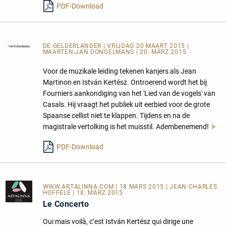
PDF-Download
DE GELDERLANDER
| VRIJDAG 20 MAART 2015 |
MAARTEN-JAN DONGELMANS | 20. MÄRZ 2015
Voor de muzikale leiding tekenen kanjers als Jean
Martinon en István Kertész. Ontroerend wordt het bij
Fourniers aankondiging van het 'Lied van de vogels' van
Casals. Hij vraagt het publiek uit eerbied voor de grote
Spaanse cellist niet te klappen. Tijdens en na de
magistrale vertolking is het muisstil. Adembenemend!
M
le
PDF-Download
WWW.ARTALINNA.COM
| 18 MARS 2015 | JEAN-CHARLES
HOFFELÉ | 18. MÄRZ 2015
Le Concerto
Oui mais voilà, c’est István Kertész qui dirige une