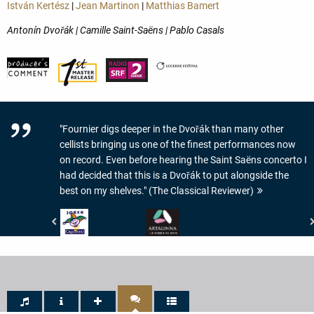
István Kertész
|
Jean Martinon
|
Matthias Bamert
Antonín Dvořák | Camille Saint-Saëns | Pablo Casals
"Fournier digs deeper in the Dvořák than many other
cellists bringing us one of the finest performances now
on record. Even before hearing the Saint Saëns concerto I
had decided that this is a Dvořák to put alongside the
best on my shelves." (The Classical Reviewer)
Crescendo
www.artalinna.com
Magazine
-
-
LE
JOKER
DISQUE
DE
DU
CRESCENDO
JOUR