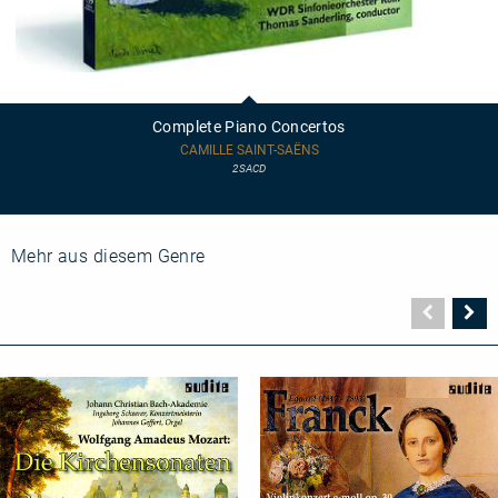
Complete
Piano
Concertos
Complete Piano Concertos
CAMILLE SAINT-SAËNS
2SACD
Mehr aus diesem Genre
Vorher
N
Seite
Se