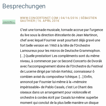
Besprechungen
WWW.CONCERTONET.COM | 04/16/2016 | SÉBASTIEN
GAUTHIER | 16. APRIL 2016
C’est une tornade musicale, tornade accrue par l’urgence
du live sous la direction étincelante de Jean Martinon,
chef avec lequel Fournier avait pourtant déjà gravé une
fort belle version en 1960 à la tête de l’Orchestre
Lamoureux pour les micros de Deutsche Grammophon.
[...] Quelle prestation! Les compléments sont du même
niveau, à commencer par ce Second Concerto de Dvorák
avec l’accompagnement idoine de l’Orchestre du Festival
de Lucerne dirigé par István Kertész, connaisseur ô
combien avisé du compositeur tchèque. [...] Enfin,
annoncé par Fournier lui-même à la «mémoire
impérissable» de Pablo Casals, c’est Le Chant des
oiseaux dans un arrangement pour violoncelle et
orchestre à cordes écrit par Casals lui-même: superbe
moment qui conclut de la plus belle manière un disque