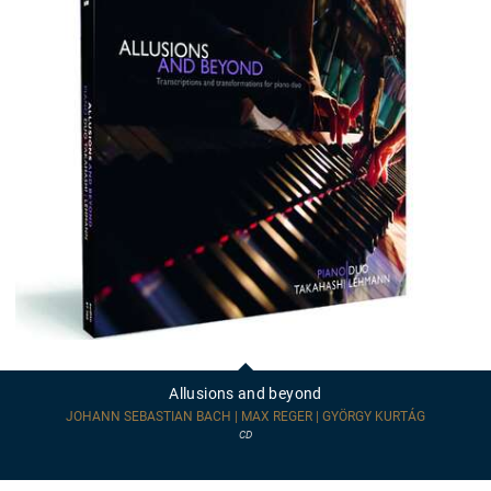
Allusions
and
beyond
Allusions and beyond
JOHANN SEBASTIAN BACH | MAX REGER | GYÖRGY KURTÁG
CD