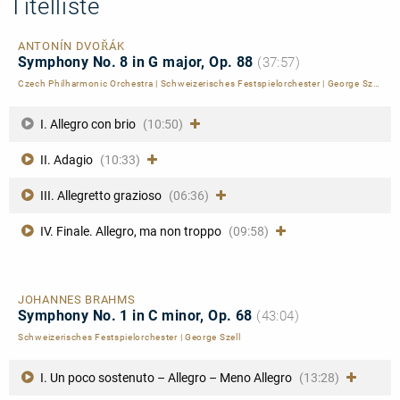
Titelliste
ANTONÍN DVOŘÁK
Symphony No. 8 in G major, Op. 88
(37:57)
Czech Philharmonic Orchestra
|
Schweizerisches Festspielorchester
|
George Szell
|
Br
I. Allegro con brio
(10:50)
II. Adagio
(10:33)
III. Allegretto grazioso
(06:36)
IV. Finale. Allegro, ma non troppo
(09:58)
JOHANNES BRAHMS
Symphony No. 1 in C minor, Op. 68
(43:04)
Schweizerisches Festspielorchester
|
George Szell
I. Un poco sostenuto – Allegro – Meno Allegro
(13:28)