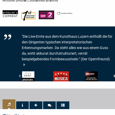
Antonín Dvořák | Johannes Brahms
"Die Live-Ernte aus dem Kunsthaus Luzern enthüllt die für
den Dirigenten typischen interpretatorischen
Erkennungsmarken. Da steht alles wie aus einem Guss
da, wirkt akkurat durchstrukturiert, verrät
beispielgebendes Formbewusstsein." (Der Opernfreund)
Pizzicato
Musica
www.musicweb-
-
-
international.com
4/5
5/5
-
Noten
Sterne
Recording
of
the
Month