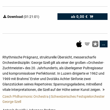
ab
0,00 €
Download
(01:21:01)
...
Rhythmische Prägnanz, strukturelle Übersicht, messerscharfe
Orchesterdisziplin: George Szell gilt als einer der großen «Orchester-
Zuchtmeister» des 20. Jahrhunderts, als überlegener Pultregisseur
und kompromissloser Perfektionist. In Luzern dirigierte er 1962 und
1969 mit Brahms’ Erster und Dvořáks Achter Sinfonie zwei
Glanzstücken seines Repertoires: Spannungsgeladene, mitreißend
vitale Interpretationen, die Szell auf der Höhe seiner Kunst zeigen.
me
Czech Philharmonic Orchestra
|
Schweizerisches Festspielorchester
George Szell