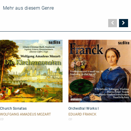
Mehr aus diesem Genre
Vorher
N
Seite
Se
Church
Orchestral
Church Sonatas
Orchestral Works I
Sonatas
Works
I
WOLFGANG AMADEUS MOZART
EDUARD FRANCK
CD
CD