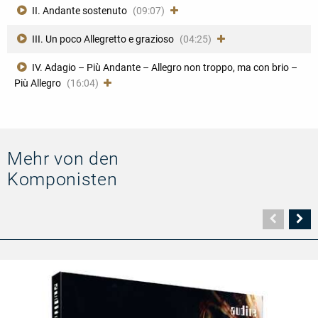
II. Andante sostenuto
(09:07)
III. Un poco Allegretto e grazioso
(04:25)
IV. Adagio – Più Andante – Allegro non troppo, ma con brio –
Più Allegro
(16:04)
Error
loading
media:
File
could
Mehr von den
not
be
Komponisten
played
Vorher
N
Seite
Se