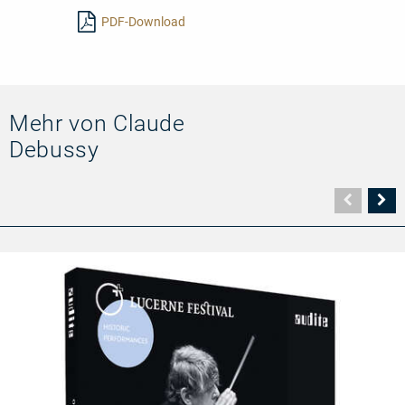
lesen
PDF-Download
Mehr von Claude
Debussy
Vorher
N
Seite
Se