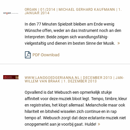
ORGAN | 01/2014 | MICHAEL GERHARD KAUFMANN | 1.
JANUAR 2014
In den 77 Minuten Spielzeit bleiben am Ende wenig
Wünsche offen, weder an das Instrument noch an den
Interpreten: Beide zeigen sich wandlungsfähig-
vielgestaltig und dienen im besten Sinne der Musik.
Meh
lese
PDF-Download
WWW.LANDGOEDGERIANNA.NL
| DECEMBER 2013 | JAN-
WILLEM VAN BRAAK | 1. DEZEMBER 2013
Opvallend is dat Wiebusch een opmerkelijk stukje
affiniteit voor deze muziek bloot legt. Tempo, timbre, kleur
en registraties, het klopt allemaal. Melancholie maar ook
hilariteit en bitsheid wisselen zich continue en in rap
tempo af. Wiebusch zorgt dat deze eclatante muziek niet
onopgemerkt aan je voorbij gaat. Hulde!
Mehr