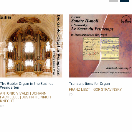
Seite
Se
The
Transcriptions
The Gabler-Organ in the Basilica
Transcriptions for Organ
Gabler-
for
Weingarten
Organ
Organ
FRANZ LISZT | IGOR STRAVINSKY
in
ANTONIO VIVALDI | JOHANN
CD
PACHELBEL | JUSTIN HEINRICH
the
KNECHT
Basilica
CD
Weingarten