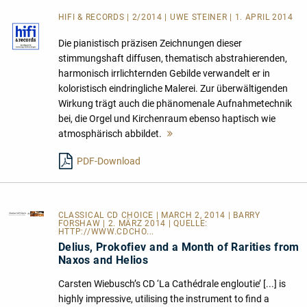
HIFI & RECORDS | 2/2014 | UWE STEINER | 1. APRIL 2014
Die pianistisch präzisen Zeichnungen dieser
stimmungshaft diffusen, thematisch abstrahierenden,
harmonisch irrlichternden Gebilde verwandelt er in
koloristisch eindringliche Malerei. Zur überwältigenden
Wirkung trägt auch die phänomenale Aufnahmetechnik
bei, die Orgel und Kirchenraum ebenso haptisch wie
atmosphärisch abbildet.
Mehr
lesen
PDF-Download
CLASSICAL CD CHOICE
| MARCH 2, 2014 | BARRY
FORSHAW | 2. MÄRZ 2014 | QUELLE:
HTTP://WWW.CDCHO...
Delius, Prokofiev and a Month of Rarities from
Naxos and Helios
Carsten Wiebusch’s CD ‘La Cathédrale engloutie’ [...] is
highly impressive, utilising the instrument to find a