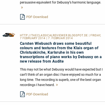
persuasive equivalent for Debussy’s harmonic language.
Mehr
lesen
PDF-Download
HTTP://THECLASSICALREVIEWER.BLOGSPOT.DE
| FRIDAY,
7 FEBRUARY 2014 | 7. FEBRUAR 2014
Carsten Wiebusch draws some beautiful
colours and textures from the Klais organ of
Christuskirche, Karlsruhe in his own
transcriptions of piano works by Debussy on a
new release from Audite
This may not be what Debussy would have expected but I
can’t think of an organ disc I have enjoyed so much for a
long time. The recording is superb, one of the best organ
recordings I have heard.
Mehr
lesen
PDF-Download