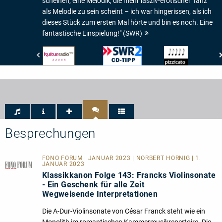
scheinen, eine Melodik, die mehr lasziv-erotischer Tanz
als Melodie zu sein scheint – ich war hingerissen, als ich
dieses Stück zum ersten Mal hörte und bin es noch. Eine
fantastische Einspielung!" (SWR)
RBB
SWR
Pizzicato
Kulturradio
-
-
-
CD-
5/5
5/5
Tip
Noten
Besprechungen
FONO FORUM | JANUAR 2023 | NORBERT HORNIG | 1.
JANUAR 2023
Klassikkanon Folge 143: Francks Violinsonate
- Ein Geschenk für alle Zeit
Wegweisende Interpretationen
Die A-Dur-Violinsonate von César Franck steht wie ein
Monolith im romantischen Kammermusikrepertoire. Die