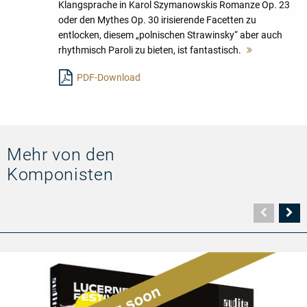
Klangsprache in Karol Szymanowskis Romanze Op. 23
oder den Mythes Op. 30 irisierende Facetten zu
entlocken, diesem „polnischen Strawinsky“ aber auch
rhythmisch Paroli zu bieten, ist fantastisch.
Mehr
lesen
PDF-Download
Mehr von den
Komponisten
Vorher
N
Seite
Se