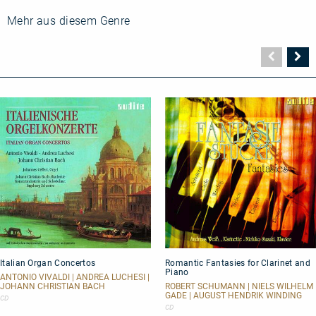
Mehr aus diesem Genre
Vorher
N
Seite
Se
Italian
Romantic
Italian Organ Concertos
Romantic Fantasies for Clarinet and
Organ
Fantasies
Piano
Concertos
for
ANTONIO VIVALDI | ANDREA LUCHESI |
Clarinet
JOHANN CHRISTIAN BACH
ROBERT SCHUMANN | NIELS WILHELM
GADE | AUGUST HENDRIK WINDING
and
CD
Piano
CD