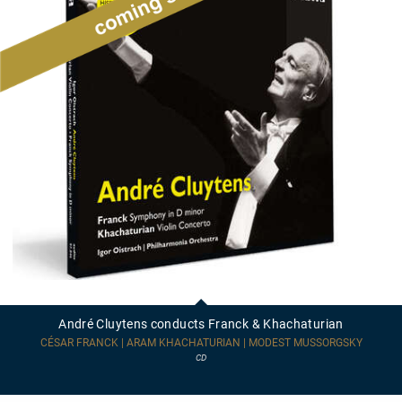
André
Cluytens
conducts
André Cluytens conducts Franck & Khachaturian
Franck
&
CÉSAR FRANCK | ARAM KHACHATURIAN | MODEST MUSSORGSKY
Khachaturian
CD