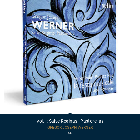
Vol.
I:
Salve
Vol. I: Salve Reginas | Pastorellas
Reginas
|
GREGOR JOSEPH WERNER
Pastorellas
CD