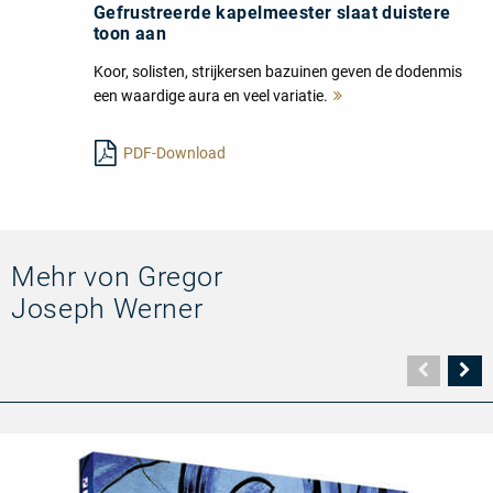
Gefrustreerde kapelmeester slaat duistere
toon aan
Koor, solisten, strijkersen bazuinen geven de dodenmis
een waardige aura en veel variatie.
Mehr
lesen
PDF-Download
Mehr von Gregor
Joseph Werner
Vorher
N
Seite
Se