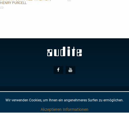
CD
HENRY PURCELL
I
CD
Social
Facebook
Youtube
Media
© AUDITE
Hülsenweg 7
32760 Detmold
Wir verwenden Cookies, um Ihnen ein angenehmeres Surfen zu ermöglichen.
AGB
IMPRESSUM
DATENSCHUTZ
NEWSLETTER
KONTAKT
Akzeptieren
Informationen