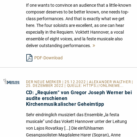
If one wants to convince an audience that a little-known
composer deserves to be better known, one needs top-
class performances. And that is exactly what we get
here. The four soloists are excellent, as one can hear
especially in the Requiem. Voktett Hannover, a vocal
ensemble of eight voices, and la feste musicale also
deliver outstanding performances.
Mehr
lesen
PDF-Download
DER NEUE MERKER
| 25.12.2022 | ALEXANDER WALTHER |
25. DEZEMBER 2022 | QUELLE:
HTTPS://ONLINEME...
CD: „Requiem“ von Gregor Joseph Werner bei
audite erschienen
Kirchenmusikalischer Geheimtipp
Sehr eindringlich musiziert das Ensemble „la festa
musicale“ und das Vokett Hannover unter der Leitung
von Lajos Rovatkay [...] Die einfühlsamen
Gesangssolisten Magdalene Harer (Sopran), Anne