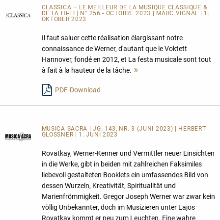
CLASSICA – LE MEILLEUR DE LA MUSIQUE CLASSIQUE &
DE LA HI-FI | N° 256 - OCTOBRE 2023 | MARC VIGNAL | 1.
OKTOBER 2023
Il faut saluer cette réalisation élargissant notre
connaissance de Werner, d'autant que le Voktett
Hannover, fondé en 2012, et La festa musicale sont tout
à fait à la hauteur de la tâche.
Mehr
lesen
PDF-Download
MUSICA SACRA | JG. 143, NR. 3 (JUNI 2023) | HERBERT
GLOSSNER | 1. JUNI 2023
Rovatkay, Werner-Kenner und Vermittler neuer Einsichten
in die Werke, gibt in beiden mit zahlreichen Faksimiles
liebevoll gestalteten Booklets ein umfassendes Bild von
dessen Wurzeln, Kreativität, Spiritualität und
Marienfrömmigkeit. Gregor Joseph Werner war zwar kein
völlig Unbekannter, doch im Musizieren unter Lajos
Rovatkay kommt er neu zum Leuchten. Eine wahre