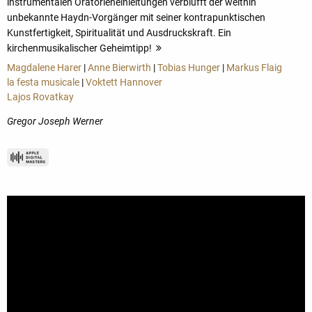
instrumentalen Oratorieneinleitungen verblüfft der weithin
unbekannte Haydn-Vorgänger mit seiner kontrapunktischen
Kunstfertigkeit, Spiritualität und Ausdruckskraft. Ein
kirchenmusikalischer Geheimtipp!
mehr
Magdalene Harer
|
Anne Bierwirth
|
Tobias Hunger
|
Markus Flaig
la festa musicale
|
Voktett Hannover
Lajos Rovatkay
Gregor Joseph Werner