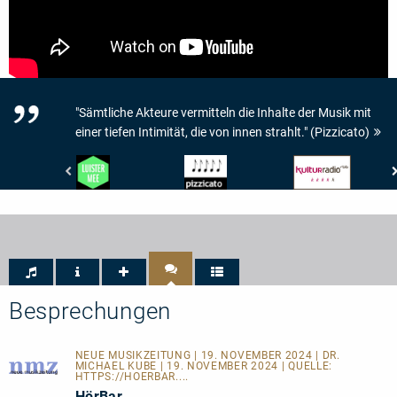
"Sämtliche Akteure vermitteln die Inhalte der Musik mit
einer tiefen Intimität, die von innen strahlt." (Pizzicato)
De
Pizzicato
RBB
Gelderlander
-
Kulturradio
-
5/5
-
LUISTER
Noten
4/5
MEE
Besprechungen
NEUE MUSIKZEITUNG | 19. NOVEMBER 2024 | DR.
MICHAEL KUBE | 19. NOVEMBER 2024 | QUELLE:
HTTPS://HOERBAR....
HörBar