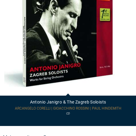
Antonio
Janigro
&
Antonio Janigro & The Zagreb Soloists
The
Zagreb
ARCANGELO CORELLI | GIOACCHINO ROSSINI | PAUL HINDEMITH
Soloists
CD