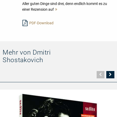
Aller guten Dinge sind drei, denn endlich kommt es zu
einer Rezension auf
Mehr
lesen
PDF-Download
Mehr von Dmitri
Shostakovich
Vorher
N
Seite
Se