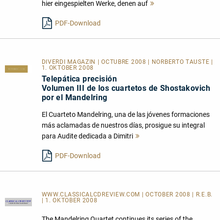
hier eingespielten Werke, denen auf
Mehr
lesen
PDF-Download
DIVERDI MAGAZIN | OCTUBRE 2008 | NORBERTO TAUSTE |
1. OKTOBER 2008
Telepática precisión
Volumen III de los cuartetos de Shostakovich
por el Mandelring
El Cuarteto Mandelring, una de las jóvenes formaciones
más aclamadas de nuestros días, prosigue su integral
para Audite dedicada a Dimitri
Mehr
lesen
PDF-Download
WWW.CLASSICALCDREVIEW.COM | OCTOBER 2008 | R.E.B.
| 1. OKTOBER 2008
The Mandelring Quartet continues its series of the