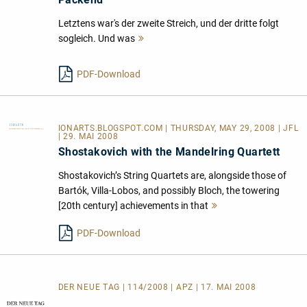
Letztens war's der zweite Streich, und der dritte folgt
sogleich. Und was
Mehr
lesen
PDF-Download
IONARTS.BLOGSPOT.COM
| THURSDAY, MAY 29, 2008 | JFL
| 29. MAI 2008
Shostakovich with the Mandelring Quartett
Shostakovich’s String Quartets are, alongside those of
Bartók, Villa-Lobos, and possibly Bloch, the towering
[20th century] achievements in that
Mehr
lesen
PDF-Download
DER NEUE TAG | 114/2008 | APZ | 17. MAI 2008