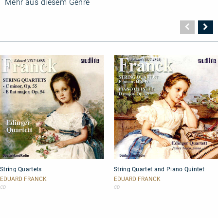
Mehr aus diesem Genre
Vorher
N
Seite
Se
String
String
String Quartets
String Quartet and Piano Quintet
Quartets
Quartet
and
EDUARD FRANCK
EDUARD FRANCK
Piano
CD
CD
Quintet