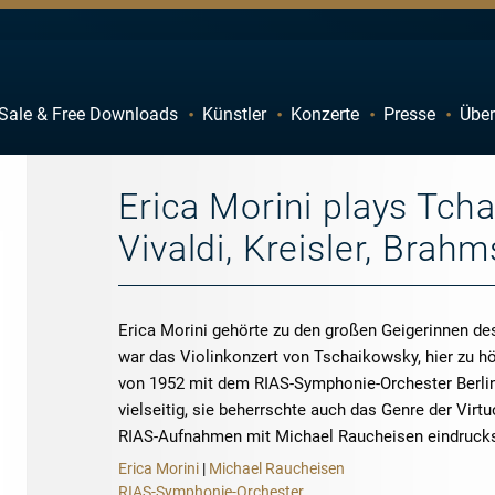
Sale & Free Downloads
Künstler
Konzerte
Presse
Über
C
D
H
I
Erica Morini plays Tchai
M
N
Vivaldi, Kreisler, Brah
R
S
W
X
Erica Morini gehörte zu den großen Geigerinnen des
war das Violinkonzert von Tschaikowsky, hier zu h
von 1952 mit dem RIAS-Symphonie-Orchester Berlin
vielseitig, sie beherrschte auch das Genre der Vir
RIAS-Aufnahmen mit Michael Raucheisen eindrucks
Erica Morini
|
Michael Raucheisen
RIAS-Symphonie-Orchester