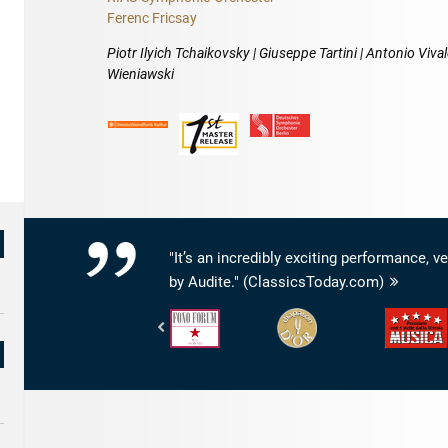
Ferenc Fricsay
Piotr Ilyich Tchaikovsky | Giuseppe Tartini | Antonio Viva
Wieniawski
"It’s an incredibly exciting performance, v
by Audite." (ClassicsToday.com)
Fono
Diapason
Musica
Forum
-
-
-
Diapason
5/5
Stern
d'Or
Sterne
des
Monats