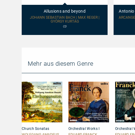
and
Janigro
beyond
&
Allusions and beyond
Antonio
The
Zagreb
JOHANN SEBASTIAN BACH | MAX REGER |
ARCANGEL
GYÖRGY KURTÁG
Soloists
CD
Mehr aus diesem Genre
Church
Orchestral
Orchestral
Church Sonatas
Orchestral Works I
Orchestral 
Sonatas
Works
Works
I
II
WOLFGANG AMADEUS
EDUARD FRANCK
EDUARD F