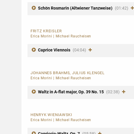
Schön Rosmarin (Altwiener Tanzweise)
(01:42)
FRITZ KREISLER
Erica Morini
|
Michael Raucheisen
Caprice Viennois
(04:04)
JOHANNES BRAHMS, JULIUS KLENGEL
Erica Morini
|
Michael Raucheisen
Waltz in A-flat major, Op. 39 No. 15
(02:38)
HENRYK WIENIAWSKI
Erica Morini
|
Michael Raucheisen
Capriccio-Waltz, Op. 7
(05:58)