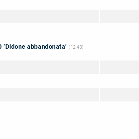
 10 ‘Didone abbandonata’
(12:40)