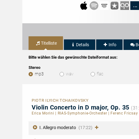
...
Titelliste
Details
Info
B
Bitte wählen Sie das gewünschte Dateiformat aus:
Stereo
mp3
wav
flac
PIOTR ILYICH TCHAIKOVSKY
Violin Concerto in D major, Op. 35
(31
Erica Morini
|
RIAS-Symphonie-Orchester
|
Ferenc Fricsay
I. Allegro moderato
(17:22)