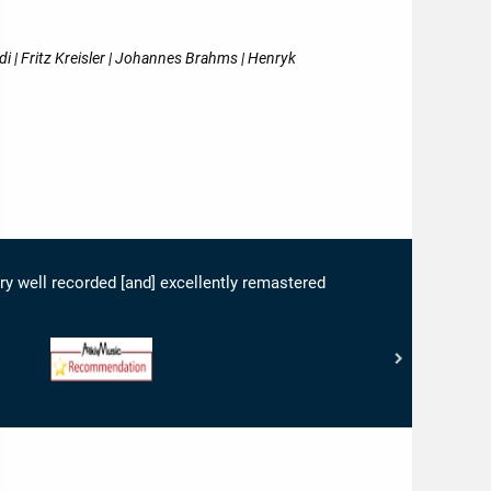
ldi | Fritz Kreisler | Johannes Brahms | Henryk
ery well recorded [and] excellently remastered
www.arkivmusic.com
-
Arkivmusic_recommendation