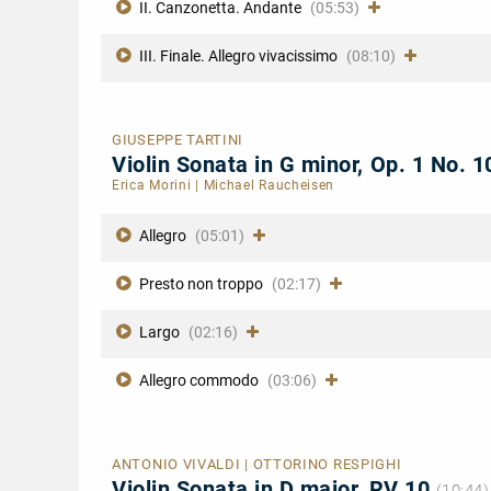
II. Canzonetta. Andante
(05:53)
III. Finale. Allegro vivacissimo
(08:10)
GIUSEPPE TARTINI
Violin Sonata in G minor, Op. 1 No.
Erica Morini
|
Michael Raucheisen
Allegro
(05:01)
Presto non troppo
(02:17)
Largo
(02:16)
Allegro commodo
(03:06)
ANTONIO VIVALDI | OTTORINO RESPIGHI
Violin Sonata in D major, RV 10