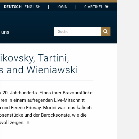
DEUTSCH
ENGLISH
Suche
 uns
E
J
kovsky, Tartini,
O
ms and Wieniawski
T
Y
 20. Jahrhunderts. Eines ihrer Bravourstücke
ören in einem aufregenden Live-Mitschnitt
 und Ferenc Fricsay. Morini war musikalisch
tuosenstücke und der Barocksonate, wie die
voll zeigen.
mehr