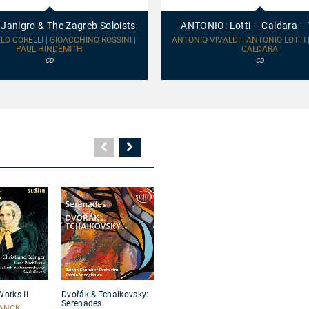
Lotti
–
 Janigro & The Zagreb Soloists
ANTONIO: Lotti – Caldara – 
Caldara
–
O CORELLI | GIOACCHINO ROSSINI |
ANTONIO VIVALDI | ANTONIO LOTTI
PAUL HINDEMITH
Vivaldi
CALDARA
CD
CD
Vorherige
Nächste
Seite
Seite
Dvořák
Golgotha
Edition
Works II
Dvořák & Tchaikovsky:
Golgotha
Edition 
&
Wilhelm
Serenades
Furtwän
Tchaikovsky:
Furtwängl
RANCK
FRANK MARTIN