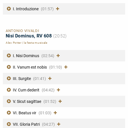
I. Introduzione
(01:57)
ANTONIO VIVALDI
Nisi Dominus, RV 608
(20:52)
Alex Potter
|
la festa musicale
I. Nisi Dominus
(02:54)
II. Vanum est nobis
(01:10)
III. Surgite
(01:41)
IV. Cum dederit
(04:42)
V. Sicut sagittae
(01:52)
VI. Beatus vir
(01:03)
VII. Gloria Patri
(04:27)