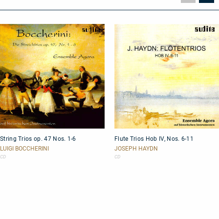
Seite
Se
String
Flute
String Trios op. 47 Nos. 1-6
Flute Trios Hob IV, Nos. 6-11
Trios
Trios
op.
Hob
LUIGI BOCCHERINI
JOSEPH HAYDN
47
IV,
CD
CD
Nos.
Nos.
1-
6-
6
11