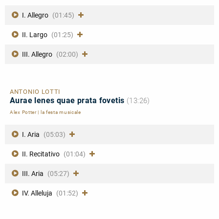
I. Allegro
(01:45)
II. Largo
(01:25)
III. Allegro
(02:00)
ANTONIO LOTTI
Aurae lenes quae prata fovetis
(13:26)
Alex Potter
|
la festa musicale
I. Aria
(05:03)
II. Recitativo
(01:04)
III. Aria
(05:27)
IV. Alleluja
(01:52)