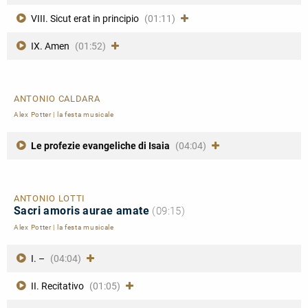
VIII. Sicut erat in principio
(01:11)
IX. Amen
(01:52)
ANTONIO CALDARA
Alex Potter
|
la festa musicale
Le profezie evangeliche di Isaia
(04:04)
ANTONIO LOTTI
Sacri amoris aurae amate
(09:15)
Alex Potter
|
la festa musicale
I. –
(04:04)
II. Recitativo
(01:05)