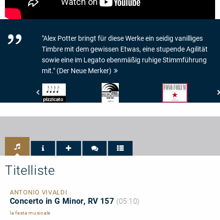
"Alex Potter bringt für diese Werke ein seidig vanilliges
Timbre mit dem gewissen Etwas, eine stupende Agilität
sowie eine im Legato ebenmäßig ruhige Stimmführung
mit." (Der Neue Merker)
Pizzicato
Preis
Fono
-
der
Forum
4/5
Deutschen
-
Noten
Schallplattenkritik
Stern
-
des
PdSK
Monats
-
Longlist
Titelliste
ANTONIO VIVALDI
Concerto in G Minor, RV 157
(05:10)
la festa musicale