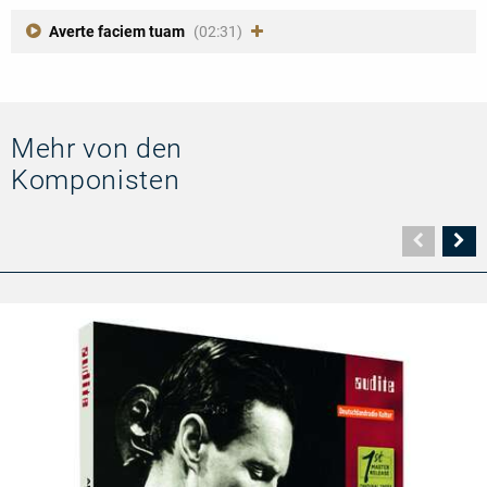
Averte faciem tuam
(02:31)
Mehr von den
Komponisten
Vorher
N
Seite
Se