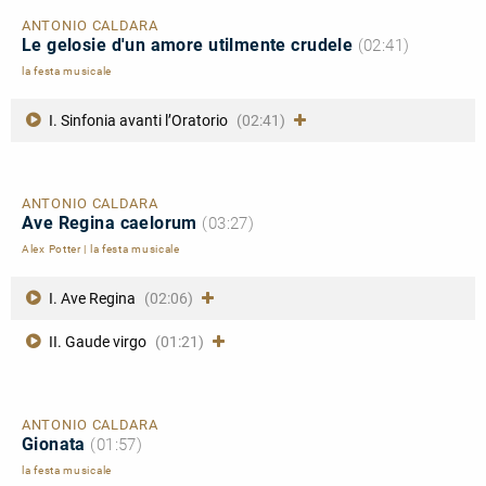
ANTONIO CALDARA
Le gelosie d'un amore utilmente crudele
(02:41)
la festa musicale
I. Sinfonia avanti l’Oratorio
(02:41)
ANTONIO CALDARA
Ave Regina caelorum
(03:27)
Alex Potter
|
la festa musicale
I. Ave Regina
(02:06)
II. Gaude virgo
(01:21)
ANTONIO CALDARA
Gionata
(01:57)
la festa musicale