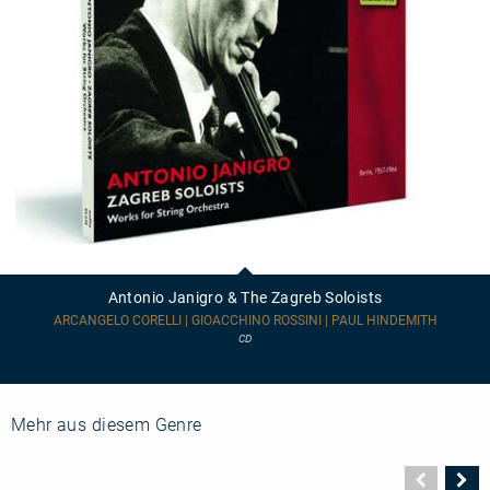
Antonio
Janigro
&
Antonio Janigro & The Zagreb Soloists
The
Zagreb
ARCANGELO CORELLI | GIOACCHINO ROSSINI | PAUL HINDEMITH
Soloists
CD
Mehr aus diesem Genre
Vorher
N