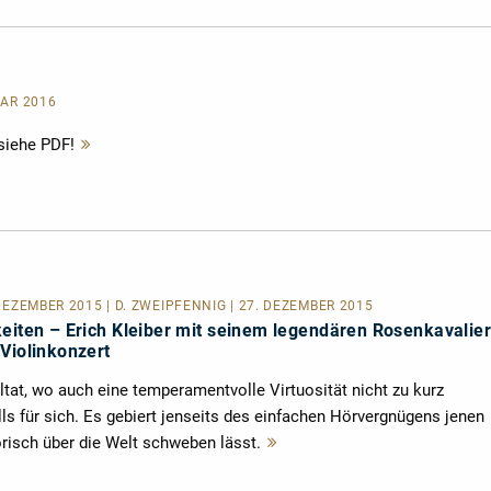
UAR 2016
siehe PDF!
Mehr
lesen
 DEZEMBER 2015 | D. ZWEIPFENNIG | 27. DEZEMBER 2015
keiten – Erich Kleiber mit seinem legendären Rosenkavalier
Violinkonzert
tat, wo auch eine temperamentvolle Virtuosität nicht zu kurz
ls für sich. Es gebiert jenseits des einfachen Hörvergnügens jenen
orisch über die Welt schweben lässt.
Mehr
lesen