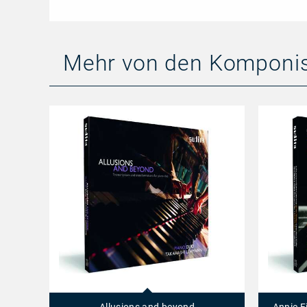
Mehr von den Komponi
Allusions
Annie
and
Fischer
beyond
plays