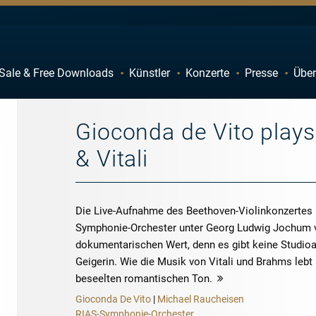
Sale & Free Downloads
Künstler
Konzerte
Presse
Über
C
D
H
I
Gioconda de Vito play
M
N
& Vitali
R
S
W
X
Die Live-Aufnahme des Beethoven-Violinkonzertes
Symphonie-Orchester unter Georg Ludwig Jochum 
dokumentarischen Wert, denn es gibt keine Studio
Geigerin. Wie die Musik von Vitali und Brahms lebt
beseelten romantischen Ton.
mehr
Gioconda De Vito
|
Michael Raucheisen
RIAS-Symphonie-Orchester