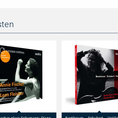
sten
Beethoven
–
Schubert