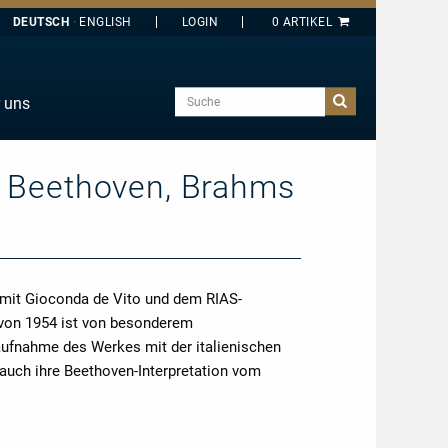
DEUTSCH
ENGLISH
Suche
 uns
E
J
s Beethoven, Brahms
O
T
Y
 mit Gioconda de Vito und dem RIAS-
von 1954 ist von besonderem
aufnahme des Werkes mit der italienischen
 auch ihre Beethoven-Interpretation vom