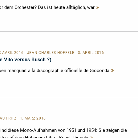
vor dem Orchester? Das ist heute alltäglich, war
Mehr
lesen
 3 AVRIL 2016 | JEAN-CHARLES HOFFELÉ | 3. APRIL 2016
e Vito versus Busch ?)
en manquait à la discographie officielle de Gioconda
Mehr
lesen
AS FRITZ | 1. MÄRZ 2016
sind diese Mono-Aufnahmen von 1951 und 1954: Sie zeigen die
ito auf dem Höhepunkt ihrer Kunst. Ihr sehr
Mehr