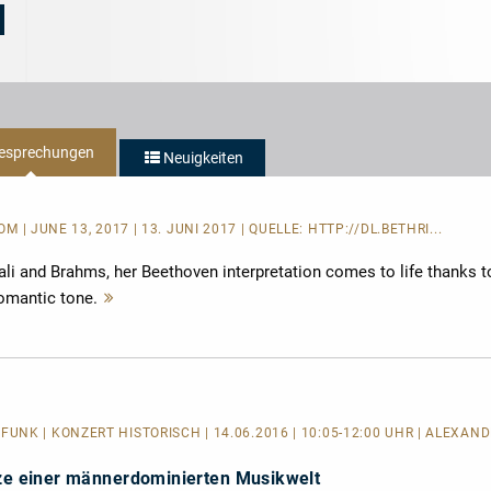
-
DISQUE
Performance:
DU
5/5
JOUR
Stars
esprechungen
Neuigkeiten
COM
| JUNE 13, 2017 | 13. JUNI 2017 | QUELLE:
HTTP://DL.BETHRI...
li and Brahms, her Beethoven interpretation comes to life thanks t
 romantic tone.
Mehr
lesen
NK | KONZERT HISTORISCH | 14.06.2016 | 10:05-12:00 UHR | ALEXAND
tze einer männerdominierten Musikwelt