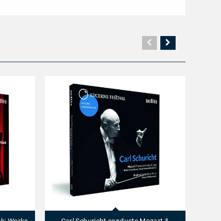
Vorherige
Nächste
Seite
Seite
Carl
Cello
Schuricht
Concert
conducts
Op.