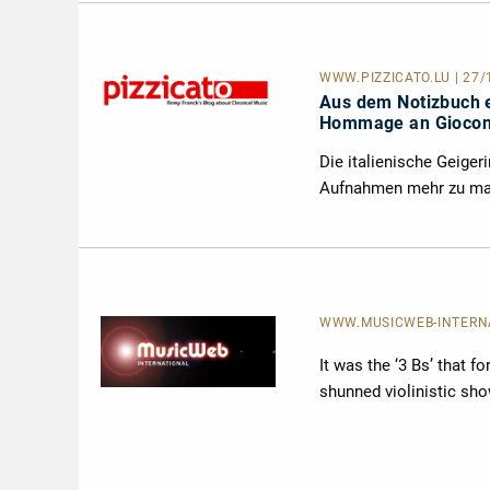
WWW.PIZZICATO.LU
| 27
Aus dem Notizbuch e
Hommage an Giocon
Die italienische Geiger
Aufnahmen mehr zu mac
WWW.MUSICWEB-INTERNAT
It was the ‘3 Bs’ that f
shunned violinistic sho