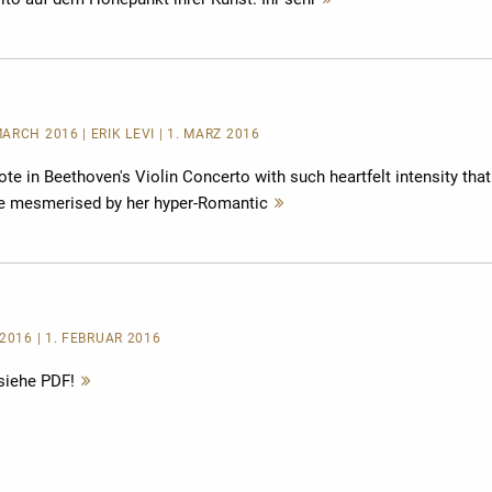
lesen
RCH 2016 | ERIK LEVI | 1. MÄRZ 2016
te in Beethoven's Violin Concerto with such heartfelt intensity that
 be mesmerised by her hyper-Romantic
Mehr
lesen
2016 | 1. FEBRUAR 2016
siehe PDF!
Mehr
lesen