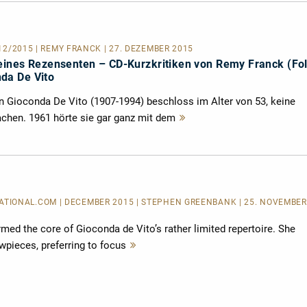
/12/2015 | REMY FRANCK | 27. DEZEMBER 2015
ines Rezensenten – CD-Kurzkritiken von Remy Franck (Fo
da De Vito
in Gioconda De Vito (1907-1994) beschloss im Alter von 53, keine
hen. 1961 hörte sie gar ganz mit dem
Mehr
lesen
IONAL.COM | DECEMBER 2015 | STEPHEN GREENBANK | 25. NOVEMBER
ormed the core of Gioconda de Vito’s rather limited repertoire. She
wpieces, preferring to focus
Mehr
lesen