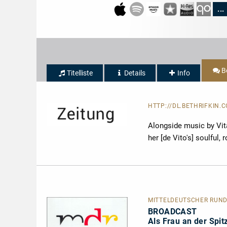
...
B
Titelliste
Details
Info
HTTP://DL.BETHRIFKIN.
Alongside music by Vita
her [de Vito's] soulful,
MITTELDEUTSCHER RUNDFU
BROADCAST
Als Frau an der Spi