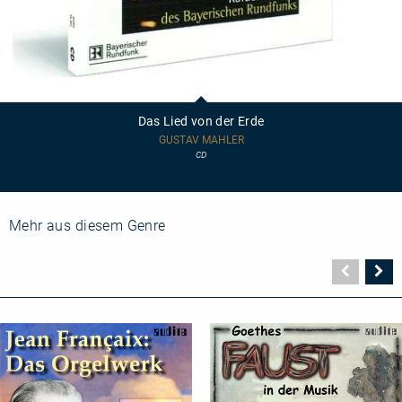
Das
Lied
von
Das Lied von der Erde
der
Erde
GUSTAV MAHLER
CD
Mehr aus diesem Genre
Vorher
N
Seite
Se