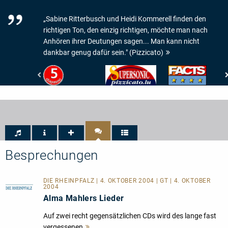
„Sabine Ritterbusch und Heidi Kommerell finden den
richtigen Ton, den einzig richtigen, möchte man nach
Anhören ihrer Deutungen sagen... Man kann nicht
dankbar genug dafür sein." (Pizzicato)
Diapason
Pizzicato
Facts
-
-
-
5
ALT
4/5
de
Supersonic
Sternen
Diapason
=
Sehr
Gut
Besprechungen
DIE RHEINPFALZ | 4. OKTOBER 2004 | GT | 4. OKTOBER
2004
Alma Mahlers Lieder
Auf zwei recht gegensätzlichen CDs wird des lange fast
vergessenen
Mehr