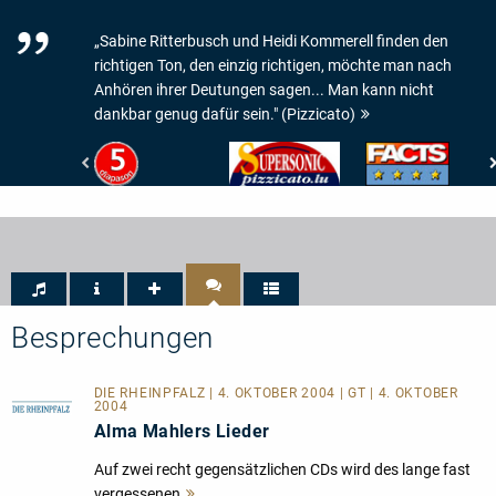
„Sabine Ritterbusch und Heidi Kommerell finden den
richtigen Ton, den einzig richtigen, möchte man nach
Anhören ihrer Deutungen sagen... Man kann nicht
dankbar genug dafür sein." (Pizzicato)
Diapason
Pizzicato
Facts
-
-
-
5
ALT
4/5
de
Supersonic
Sternen
Diapason
=
Sehr
Gut
Besprechungen
DIE RHEINPFALZ | 4. OKTOBER 2004 | GT | 4. OKTOBER
2004
Alma Mahlers Lieder
Auf zwei recht gegensätzlichen CDs wird des lange fast
vergessenen
Mehr