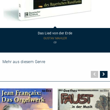
Das
Lied
von
Das Lied von der Erde
der
Erde
GUSTAV MAHLER
CD
Mehr aus diesem Genre
Vorher
N
Seite
Se