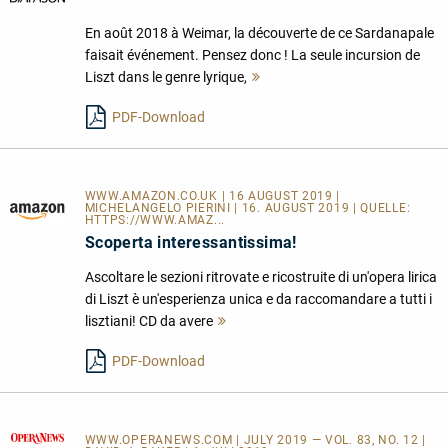
En août 2018 à Weimar, la découverte de ce Sardanapale
faisait événement. Pensez donc ! La seule incursion de
Liszt dans le genre lyrique,
Mehr
lesen
PDF-Download
WWW.AMAZON.CO.UK | 16 AUGUST 2019 |
MICHELANGELO PIERINI | 16. AUGUST 2019 | QUELLE:
HTTPS://WWW.AMAZ...
Scoperta interessantissima!
Ascoltare le sezioni ritrovate e ricostruite di un'opera lirica
di Liszt è un'esperienza unica e da raccomandare a tutti i
lisztiani! CD da avere
Mehr
lesen
PDF-Download
WWW.OPERANEWS.COM
| JULY 2019 — VOL. 83, NO. 12 |