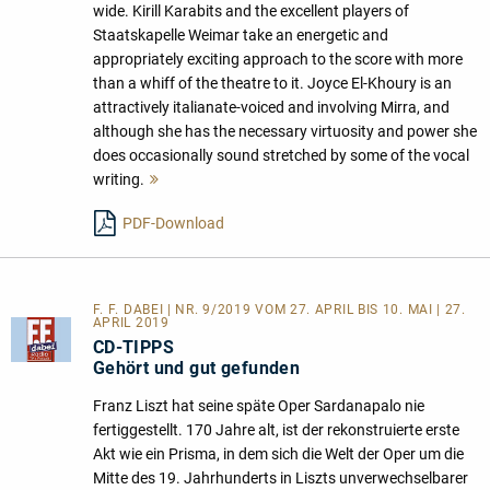
wide. Kirill Karabits and the excellent players of
Staatskapelle Weimar take an energetic and
appropriately exciting approach to the score with more
than a whiff of the theatre to it. Joyce El-Khoury is an
attractively italianate-voiced and involving Mirra, and
although she has the necessary virtuosity and power she
does occasionally sound stretched by some of the vocal
writing.
Mehr
lesen
PDF-Download
F. F. DABEI | NR. 9/2019 VOM 27. APRIL BIS 10. MAI | 27.
APRIL 2019
CD-TIPPS
Gehört und gut gefunden
Franz Liszt hat seine späte Oper Sardanapalo nie
fertiggestellt. 170 Jahre alt, ist der rekonstruierte erste
Akt wie ein Prisma, in dem sich die Welt der Oper um die
Mitte des 19. Jahrhunderts in Liszts unverwechselbarer