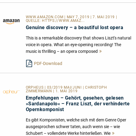
WWW.AMAZON.COM | MAY 7, 2019 | 7. MAI 2019 |
QUELLE:
HTTPS://WWW.AMAZ...
Genuine discovery – a beautiful lost opera
This is a remarkable discovery that shows Liszt's natural
voice in opera. What an eye-opening recording! The
music is thrilling – an opera composed
Mehr
lesen
PDF-Download
ORPHEUS | 03/2019 MAI/JUNI | CHRISTOPH
ZIMMERMANN | 1. MAI 2019
Empfehlungen – Gehört, gesehen, gelesen
»Sardanapolo« – Franz Liszt, der verhinderte
Opernkomponist
Es gibt Komponisten, welche sich mit dem Genre Oper
ausgesprochen schwer taten, auch wenn sie – wie
Schubert – vollendete Werke hinterließen. Wie
Mehr