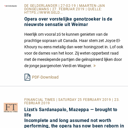
DE GELDERLANDER
| 27-02-19 | MAARTEN-JAN
DONGELMANS | 27. FEBRUAR 2019 | QUELLE:
HTTPS://WWW.GELD...
Opera over vorstelijke genotzoeker is de
nieuwste sensatie uit Weimar
Heerlijk om vooral zó te kunnen genieten van de
prachtige sopraan uit Canada. Haar stem zet Joyce El-
Khoury nu eens metalig dan weer honingzoet in. Lof ook
voor de dames van het koor. Zij weten opperbest raad
met de meeslepende partijen die geïnspireerd lijken door
de jonge jaargenoten Verdi en Wagner.
Mehr
lesen
PDF-Download
FINANCIAL TIMES | SATURDAY 25 FEBRUARY 2019 | 23.
FEBRUAR 2019
Lizst’s Sardanapalo, Mazeppa — brought to
life
Incomplete and long assumed not worth
performing, the opera has now been reborn in