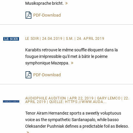
Musiksprache bricht.
Mehr
lesen
PDF-Download
LE SOIR
| 24.04.2019 | S.M. | 24. APRIL 2019
Karabits retrouve le même souffle éloquent dans la
fougue irrépressible qu'il met à bâtir le poème
symphonique Mazeppa.
Mehr
lesen
PDF-Download
AUDIOPHILE AUDITION | APR 22, 2019 | GARY LEMCO | 22.
APRIL 2019 | QUELLE:
HTTPS://WWW.AUDA...
Tenor Airam Hernandez sports a sweetly voluptuous
voice as the sympathetic Sardanapalo, while basso
Oleksander Pushniak defines a predictable foil as Beleso.
Mehr