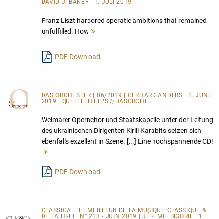
DAVID J. BAKER | 1. JULI 2019
Franz Liszt harbored operatic ambitions that remained
unfulfilled. How
Mehr
lesen
PDF-Download
DAS ORCHESTER
| 06/2019 | GERHARD ANDERS | 1. JUNI
2019 | QUELLE:
HTTPS://DASORCHE...
Weimarer Opernchor und Staatskapelle unter der Leitung
des ukrainischen Dirigenten Kirill Karabits setzen sich
ebenfalls exzellent in Szene. [...] Eine hochspannende CD!
Mehr
lesen
PDF-Download
CLASSICA – LE MEILLEUR DE LA MUSIQUE CLASSIQUE &
DE LA HI-FI | N° 213 - JUIN 2019 | JÉRÉMIE BIGORIE | 1.