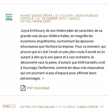
AVANT SCÈNE OPÉRA
| 21/12/2019 | JEAN-CHARLES
HOFFELÉ | 21. DEZEMBER 2019 | QUELLE:
HTTPS://WWW.ASOP...
Joyce El-Khoury, de son timbre plein de caractère, de sa
grande voix de pur théâtre italien, en magnifie les
inventions stupéfiantes, surmontant les épreuves
inhumaines que l’écriture lui impose. Pour ce moment, qui
prouve que si Liszt l’avait un peu plus voulu il aurait eu ici
autant à dire qu’à son piano et à son orchestre, la
découverte vaut la peine, d’autant que Kirill Karabits croit
à l’ouvrage, l’enflamme, comme les deux voix masculines
qui ont pourtant si peu d’espace pour affirmer leurs
personnages.
Mehr
lesen
PDF-Download
HTTPS://O-TON.ONLINE
| 17.12.2019 | KARIN COPER | 17.