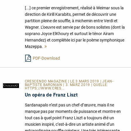
[...] ce premier enregistrement, réalisé à Weimar sous la
direction de Kirill Karabits, permet de découvrir une
partition pleine de souffle, à michemin entre Verdi et
Wagner. L’oeuvre est servie par de bons solistes (dont la
soprano Joyce ElKhoury et surtout le ténor Airam
Hernandez) et complétée ici par le poème symphonique
Mazeppa.
Mehr
lesen
PDF-Download
CRESCENDO MAGAZINE | LE 3 MARS 2019 | JEAN-
BAPTISTE BARONIAN | 3. MÄRZ 2019 | QUELLE:
HTTPS://WWW.CRES...
Un opéra de Franz Liszt
Sardanapalo n’est pas un chef-d’œuvre, mais il ne
manque pas par moments de puissance et montre en
tout cas à quel point Franz Liszt a toujours été un
musicien inspiré, c’est-à-dire un artiste animé d’un
extraordinaire souffle créateur. Une très intéressante