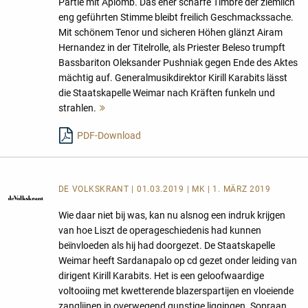
Partie mit Aplomb. Das eher scharfe Timbre der ziemlich
eng geführten Stimme bleibt freilich Geschmackssache.
Mit schönem Tenor und sicheren Höhen glänzt Airam
Hernandez in der Titelrolle, als Priester Beleso trumpft
Bassbariton Oleksander Pushniak gegen Ende des Aktes
mächtig auf. Generalmusikdirektor Kirill Karabits lässt
die Staatskapelle Weimar nach Kräften funkeln und
strahlen.
Mehr
lesen
PDF-Download
DE VOLKSKRANT | 01.03.2019 | MK | 1. MÄRZ 2019
Wie daar niet bij was, kan nu alsnog een indruk krijgen
van hoe Liszt de operageschiedenis had kunnen
beïnvloeden als hij had doorgezet. De Staatskapelle
Weimar heeft Sardanapalo op cd gezet onder leiding van
dirigent Kirill Karabits. Het is een geloofwaardige
voltooiing met kwetterende blazerspartijen en vloeiende
zanglijnen in overwegend gunstige liggingen. Sopraan