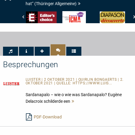
hat“ (Thüringer Allgemeine)
Gramophone
International
Diapason
-
Classical
-
Editor's
Music
Diapason
Choice
Awards
découverte
-
ICMA
-
Nomination
2020
Besprechungen
LUISTER | 2 OKTOBER 2021 | QUIRIJN BONGAERTS | 2.
OKTOBER 2021 | QUELLE:
HTTPS://WWW.LUIS...
Sardanapalo – wie o wie was Sardanapalo? Eugène
Delacroix schilderde een
Mehr
lesen
PDF-Download