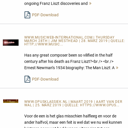
ongoing Franz Liszt discoveries and
Mehr
lesen
PDF-Download
WWW.MUSICWEB-INTERNATIONAL.COM | THURSDAY
MARCH 28TH | JIM WESTHEAD | 28. MÄRZ 2019 | QUELLE:
HTTP://WWW.MUSIC...
Has any great composer been so vilified in the half
century after his death as Franz Liszt?<br /> <br />
Ernest Newman’s 1934 biography: The Man Liszt: A
Meh
lese
PDF-Download
WWW.OPUSKLASSIEK.NL
| MAART 2019 | AART VAN DER
WAL | 25. MÄRZ 2019 | QUELLE:
HTTPS://WWW.OPUS...
Voor de een is het glas misschien halfleeg en voor de
ander halfvol, maar een feit is wel dat we nu wel kunnen