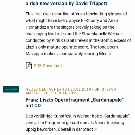
a rich new version by David Trippett
This first-ever recording offers a fascinating glimpse of
what might have been. Joyce El-Khoury and Airam
Hernández are the singers bravely taking on the
challenging lead roles and the Staatskapelle Weimar
conducted by Kirill Karabits revels in the Gothic excess of
Liszt’s only mature operatic score. The tone poem
Mazeppa makes a comparably rousing filler.
Mehr
lesen
PDF-Download
NEUES DEUTSCHLAND
| 20.02.2019 | DR. STEFAN
AMZOLL | 20. FEBRUAR 2019
Franz Liszts Opernfragment „Sardanapalo“
auf CD
Das vorjährige Kunstfest in Weimar hatte „Sardanapalo“
zentral im Programm gehabt und als Neuentdeckung
üppig beworben. Überall in der Stadt
Mehr