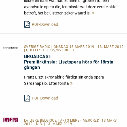
luisteren naar wat had kunnen uitgroeien tot een
avondvulle opera die, tenminste wat deze eerste akte
betreft, het beluisteren zeker waard is.
Mehr
lesen
PDF-Download
SVERIGE RADIO
| ONSDAG 13 MARS 2019 | 13. MÄRZ 2019
| QUELLE:
HTTPS://SVERIGES...
BROADCAST
Premiärkänsla: Lisztopera hörs för första
gången
Franz Liszt skrev aldrig färdigt sin enda opera
Sardanapalo. Efter första
Mehr
lesen
PDF-Download
LA LIBRE BELGIQUE
| ARTS LIBRE - MERCREDI 13 MARS
2019 | N.B. | 13. MÄRZ 2019