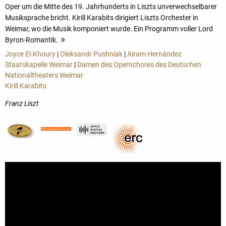
Oper um die Mitte des 19. Jahrhunderts in Liszts unverwechselbarer
Musiksprache bricht. Kirill Karabits dirigiert Liszts Orchester in
Weimar, wo die Musik komponiert wurde. Ein Programm voller Lord
Byron-Romantik.
mehr
Joyce El-Khoury
|
Oleksandr Pushniak
|
Airam Hernández
Staatskapelle Weimar
|
Damen des Opernchores des Deutschen
Nationaltheaters Weimar
Kirill Karabits
Franz Liszt