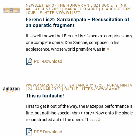
NEWSLETTER OF THE HUNGARIAN LISZT SOCIETY | NR.
40 – AUGUST 2020 | MÁRIA ECKHARDT | 1. AUGUST 2020
| QUELLE:
HTTP://WWW.LISZT...
Ferenc Liszt: Sardanapalo – Resuscitation of
an operatic fragment
It is well known that Ferenc Liszt’s oeuvre comprises only
one complete opera: Don Sanche, composed in his
adolescence, whose world première was in
Mehr
lesen
PDF-Download
WWW.AMAZON.CO.UK | 24 JANUARY 2020 | RURAL NINJA
| 24. JANUAR 2020 | QUELLE:
HTTPS://WWW.AMAZ...
This is fantastic!
First to get it out of the way, the Mazeppa performance is
fine, but nothing special.<br /> <br /> Now onto the single
reconstructed act of the opera: This is
Mehr
lesen
PDF-Download