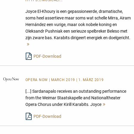
HTTPS://MUSICALI...
Joyce El-Khoury is een gepassioneerde, dramatische,
soms heel assertieve maar soms wat schelle Mirra, Airam
Hernández een vurige, maar ook nobele koning en
Oleksandr Pushniak een serieuze spelbreker Beleso met
zijn zware bas. Karabits dirigeert energiek en doelgericht.
Mehr
lesen
PDF-Download
OPERA NOW
| MARCH 2019 | 1. MÄRZ 2019
[...] Sardanapalo receives an outstanding performance
from the Weimar Staatskapelle and Nationaltheater
Opera Chorus under Kirill Karabits. Joyce
Mehr
lesen
PDF-Download