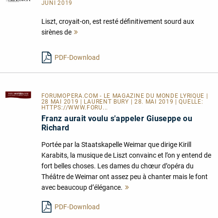
JUNI 2019
Liszt, croyait-on, est resté définitivement sourd aux
sirènes de
Mehr
lesen
PDF-Download
FORUMOPERA.COM - LE MAGAZINE DU MONDE LYRIQUE
|
28 MAI 2019 | LAURENT BURY | 28. MAI 2019 | QUELLE:
HTTPS://WWW.FORU...
Franz aurait voulu s'appeler Giuseppe ou
Richard
Portée par la Staatskapelle Weimar que dirige Kirill
Karabits, la musique de Liszt convainc et l’on y entend de
fort belles choses. Les dames du chœur d’opéra du
Théâtre de Weimar ont assez peu à chanter mais le font
avec beaucoup d’élégance.
Mehr
lesen
PDF-Download