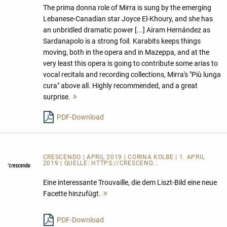
The prima donna role of Mirra is sung by the emerging
Lebanese-Canadian star Joyce El-Khoury, and she has
an unbridled dramatic power [...] Airam Hernández as
Sardanapolo is a strong foil. Karabits keeps things
moving, both in the opera and in Mazeppa, and at the
very least this opera is going to contribute some arias to
vocal recitals and recording collections, Mirra's "Più lunga
cura" above all. Highly recommended, and a great
surprise.
Mehr
lesen
PDF-Download
CRESCENDO | APRIL 2019 | CORINA KOLBE | 1. APRIL
2019 | QUELLE:
HTTPS://CRESCEND...
Eine interessante Trouvaille, die dem Liszt-Bild eine neue
Facette hinzufügt.
Mehr
lesen
PDF-Download