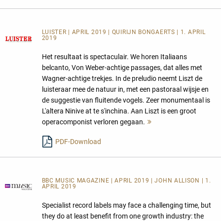
LUISTER | APRIL 2019 | QUIRIJN BONGAERTS | 1. APRIL
2019
Het resultaat is spectaculair. We horen Italiaans
belcanto, Von Weber-achtige passages, dat alles met
Wagner-achtige trekjes. In de preludio neemt Liszt de
luisteraar mee de natuur in, met een pastoraal wijsje en
de suggestie van fluitende vogels. Zeer monumentaal is
L'altera Ninive at te s'inchina. Aan Liszt is een groot
operacomponist verloren gegaan.
Mehr
lesen
PDF-Download
BBC MUSIC MAGAZINE | APRIL 2019 | JOHN ALLISON | 1.
APRIL 2019
Specialist record labels may face a challenging time, but
they do at least benefit from one growth industry: the