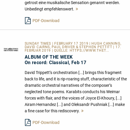
getrost eine musikalische Sensation genannt werden.
Unbedingt empfehlenswert.
Mehr
lesen
PDF-Download
SUNDAY TIMES | FEBRUARY 17 2019 | HUGH CANNING,
DAVID CAIRNS, PAUL DRIVER & STEPHEN PETTITT | 17.
FEBRUAR 2019 | QUELLE:
HTTPS://WWW.THET...
ALBUM OF THE WEEK
On record: Classical, Feb 17
David Trippett’s orchestration [...] brings this fragment
back to life, and it is rip-roaring stuff, characteristic of the
dramatic orchestral narratives of the composer’s
neglected tone poems. Karabits conducts his Weimar
forces with flair, and the voices of Joyce El-Khoury, [...]
Airam Hernandez [...] and Oleksandr Pushniak [...] make
a fine case for this rediscovery.
Mehr
lesen
PDF-Download