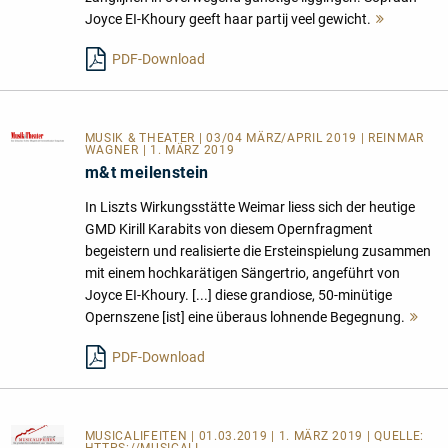
Joyce EI-Khoury geeft haar partij veel gewicht.
Mehr
lesen
PDF-Download
MUSIK & THEATER
| 03/04 MÄRZ/APRIL 2019 | REINMAR
WAGNER | 1. MÄRZ 2019
m&t meilenstein
In Liszts Wirkungsstätte Weimar liess sich der heutige
GMD Kirill Karabits von diesem Opernfragment
begeistern und realisierte die Ersteinspielung zusammen
mit einem hochkarätigen Sängertrio, angeführt von
Joyce EI-Khoury. [...] diese grandiose, 50-minütige
Opernszene [ist] eine überaus lohnende Begegnung.
Me
les
PDF-Download
MUSICALIFEITEN
| 01.03.2019 | 1. MÄRZ 2019 | QUELLE: