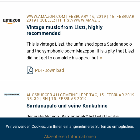
WWW.AMAZON.COM | FEBRUARY 16, 2019 | 16. FEBRUAR
2019 | QUELLE:
HTTPS://WWW.AMAZ...
Vintage music from Liszt, highly
recommended
This is vintage Liszt, the unfinished opera Sardanapolo
and the symphonic poem Mazeppa. It is a pity that Liszt
did not get to complete his opera, but
Mehr
lesen
PDF-Download
AUGSBURGER ALLGEMEINE
| FREITAG, 15. FEBRUAR 2019,
NR. 39 | RH | 15. FEBRUAR 2019
Sardanapalo und seine Konkubine
der erste Akt von „Sardanapalo“ [ist] jetzt für die
Weimarer Uraufführung und CD-Ersteinspielung
Wir verwenden Cookies, um Ihnen ein angenehmeres Surfen zu ermöglichen.
musikalisch eingerichtet worden – und was dabei durch
Akzeptieren
Informationen
die Staatskapelle Weimar unter Kirill Karabits frappiert,