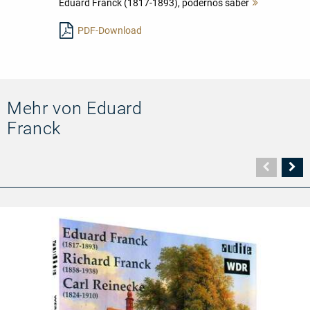
Eduard Franck (1817-1893), podernos saber
Mehr
lesen
PDF-Download
Mehr von Eduard
Franck
Vorher
N
Seite
Se