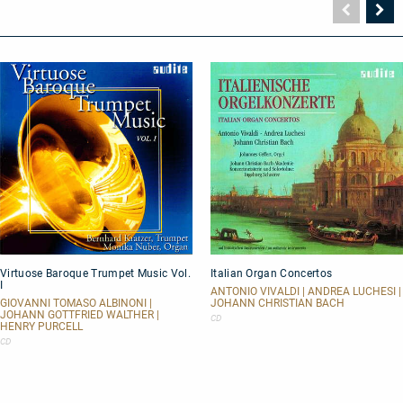
Vorher
N
Seite
Se
Virtuose
Italian
Virtuose Baroque Trumpet Music Vol.
Italian Organ Concertos
Baroque
Organ
I
Trumpet
Concertos
ANTONIO VIVALDI | ANDREA LUCHESI |
Music
GIOVANNI TOMASO ALBINONI |
JOHANN CHRISTIAN BACH
JOHANN GOTTFRIED WALTHER |
Vol.
CD
HENRY PURCELL
I
CD