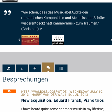
"Wie schön, dass das Musiklabel Audite den
romantischen Komponisten und Mendelssohn-Schüler
wiederentdeckt hat! Kammermusik zum Träumen."
(Chrismon)
klassik.com
Pizzicato
-
-
Repertoirewert:
5/5
4/5
Noten
Sternen
Besprechungen
HTTP://WALBOI.BLOGSPOT.DE
| WEDNESDAY, JULY 10,
2013 | HARRY VAN DER WAL | 10. JULI 2013
New acquisition. Eduard Franck, Piano trios
I have heard quite some chamber music in my lifetime,