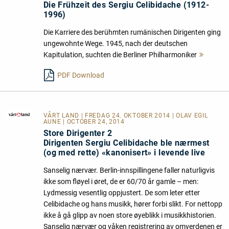
Die Frühzeit des Sergiu Celibidache (1912-
1996)
Die Karriere des berühmten rumänischen Dirigenten ging
ungewohnte Wege. 1945, nach der deutschen
Kapitulation, suchten die Berliner Philharmoniker
Mehr
lesen
PDF Download
VÅRT LAND
| FREDAG 24. OKTOBER 2014 | OLAV EGIL
AUNE | OCTOBER 24, 2014
Store Dirigenter 2
Dirigenten Sergiu Celibidache ble nærmest
(og med rette) «kanonisert» i levende live
Sanselig nærvær. Berlin-innspillingene faller naturligvis
ikke som fløyel i øret, de er 60/70 år gamle – men:
Lydmessig vesentlig oppjustert. De som leter etter
Celibidache og hans musikk, hører forbi slikt. For nettopp
ikke å gå glipp av noen store øyeblikk i musikkhistorien.
Sanselig nærvær og våken registrering av omverdenen er