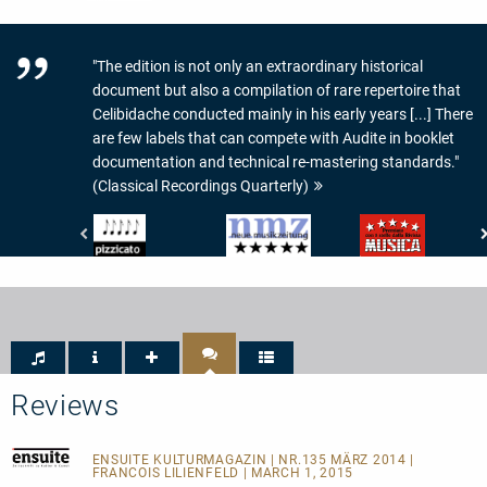
"The edition is not only an extraordinary historical
document but also a compilation of rare repertoire that
Celibidache conducted mainly in his early years [...] There
are few labels that can compete with Audite in booklet
documentation and technical re-mastering standards."
(Classical Recordings Quarterly)
Pizzicato
Neue
Musica
-
Musikzeitung
-
5/5
-
5/5
Noten
5/5
Sterne
Sterne
Reviews
ENSUITE KULTURMAGAZIN
| NR.135 MÄRZ 2014 |
FRANCOIS LILIENFELD | MARCH 1, 2015