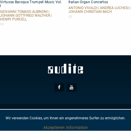
Virtuose Baroque Trumpet Music Vol.
Italian Organ Concertos
Baroque
Organ
I
Trumpet
Concertos
ANTONIO VIVALDI | ANDREA LUCHESI |
Music
GIOVANNI TOMASO ALBINONI |
JOHANN CHRISTIAN BACH
JOHANN GOTTFRIED WALTHER |
Vol.
CD
HENRY PURCELL
I
CD
Social
Facebook
Youtube
Media
© AUDITE
Hülsenweg 7
32760 Detmold
Wir verwenden Cookies, um Ihnen ein angenehmeres Surfen zu ermöglichen.
GTC
IMPRINT
PRIVACY PROTECTION
NEWSLETTER
CONTACT
Akzeptieren
Information