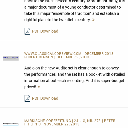
back to the late nineteenth century. More importantly, it is
a major document of a young conductor determined to
take this major “ensemble of tradition” and establish a
rightful place in the twentieth century.
Mehr
lesen
PDF Download
WWW.CLASSICALCDREVIEW.COM | DECEMBER 2013 |
ROBERT BENSON | DECEMBER 9, 2013
Audio on the new Audite set is clear enough to convey
the performances, and the set has a booklet with detailed
information about each recording. And it is super-budget
priced!
Mehr
lesen
PDF Download
MÄRKISCHE ODERZEITUNG | 24. JG, NR. 278 | PETER
PHILIPPS | NOVEMBER 29, 2013