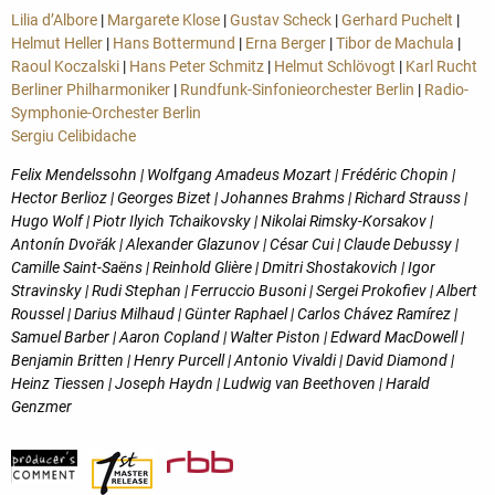
Lilia d’Albore
|
Margarete Klose
|
Gustav Scheck
|
Gerhard Puchelt
|
Helmut Heller
|
Hans Bottermund
|
Erna Berger
|
Tibor de Machula
|
Raoul Koczalski
|
Hans Peter Schmitz
|
Helmut Schlövogt
|
Karl Rucht
Berliner Philharmoniker
|
Rundfunk-Sinfonieorchester Berlin
|
Radio-
Symphonie-Orchester Berlin
Sergiu Celibidache
Felix Mendelssohn | Wolfgang Amadeus Mozart | Frédéric Chopin |
Hector Berlioz | Georges Bizet | Johannes Brahms | Richard Strauss |
Hugo Wolf | Piotr Ilyich Tchaikovsky | Nikolai Rimsky-Korsakov |
Antonín Dvořák | Alexander Glazunov | César Cui | Claude Debussy |
Camille Saint-Saëns | Reinhold Glière | Dmitri Shostakovich | Igor
Stravinsky | Rudi Stephan | Ferruccio Busoni | Sergei Prokofiev | Albert
Roussel | Darius Milhaud | Günter Raphael | Carlos Chávez Ramírez |
Samuel Barber | Aaron Copland | Walter Piston | Edward MacDowell |
Benjamin Britten | Henry Purcell | Antonio Vivaldi | David Diamond |
Heinz Tiessen | Joseph Haydn | Ludwig van Beethoven | Harald
Genzmer