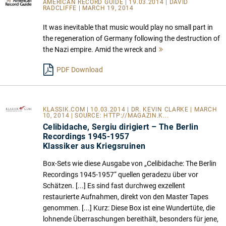
AMERICAN RECORD GUIDE
| 19.03.2014 | DAVID
RADCLIFFE | MARCH 19, 2014
It was inevitable that music would play no small part in
the regeneration of Germany following the destruction of
the Nazi empire. Amid the wreck and
Mehr
lesen
PDF Download
KLASSIK.COM
| 10.03.2014 | DR. KEVIN CLARKE | MARCH
10, 2014 | SOURCE:
HTTP://MAGAZIN.K...
Celibidache, Sergiu dirigiert – The Berlin
Recordings 1945-1957
Klassiker aus Kriegsruinen
Box-Sets wie diese Ausgabe von „Celibidache: The Berlin
Recordings 1945-1957“ quellen geradezu über vor
Schätzen. [...] Es sind fast durchweg exzellent
restaurierte Aufnahmen, direkt von den Master Tapes
genommen. [...] Kurz: Diese Box ist eine Wundertüte, die
lohnende Überraschungen bereithält, besonders für jene,