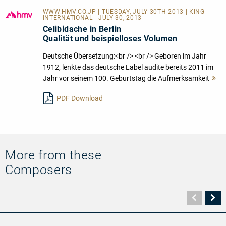
WWW.HMV.CO.JP
| TUESDAY, JULY 30TH 2013 | KING
INTERNATIONAL | JULY 30, 2013
Celibidache in Berlin
Qualität und beispielloses Volumen
Deutsche Übersetzung:<br /> <br /> Geboren im Jahr
1912, lenkte das deutsche Label audite bereits 2011 im
Jahr vor seinem 100. Geburtstag die Aufmerksamkeit
M
le
PDF Download
More from these
Composers
Vorher
N
Seite
Se