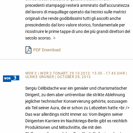
precedenti stampaggi resterà ammirato dall’accuratezza
del lavoro di maquillage operato dai tecnici sulle matrici
originali che rende godibilissimi tutti gli ascolti anche
prescindendo dal loro valore storico, fondamentale per
ricostruire le prime tappe di uno dei più grandi direttori del
secolo scorso.
Mehr
lesen
PDF Download
WDR 3 | WDR 3 TONART, 29.10.2013: 15.05 - 17.45 UHR |
ULRIKE GRUNER | OCTOBER 29, 2013
Sergiu Celibidache war ein genialer und charismatischer
Dirigent, zu dem aber untrennbar die strikte Ablehnung
jeglicher technischer Konservierung gehörte, sozusagen
als Teil seiner Aura, die er schon zu Lebzeiten hatte.<br />
Das war allerdings nicht immer so: Vom Beginn seiner
Dirigenten-Karriere im Nachkriegs-Berlin gibt es reichlich
Produktionen und Mitschnitte, die mit den