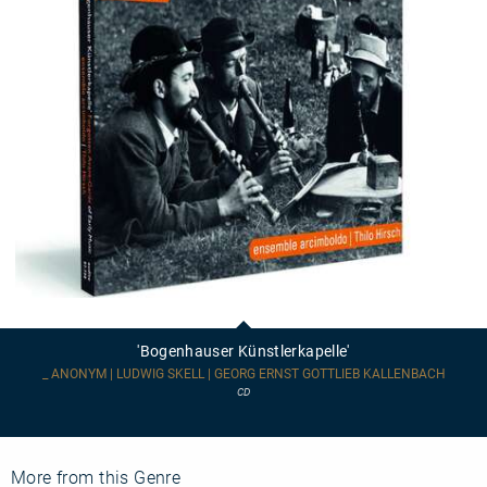
'Bogenhauser
Künstlerkapelle'
'Bogenhauser Künstlerkapelle'
_ ANONYM | LUDWIG SKELL | GEORG ERNST GOTTLIEB KALLENBACH
CD
More from this Genre