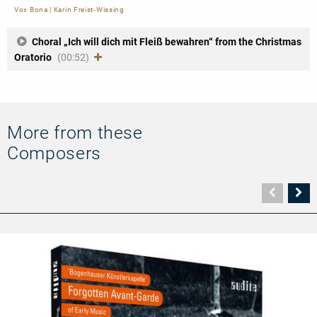
Vox Bona
|
Karin Freist-Wissing
Choral „Ich will dich mit Fleiß bewahren“ from the Christmas
Oratorio
(00:52)
More from these
Composers
Vorher
N
Seite
Se