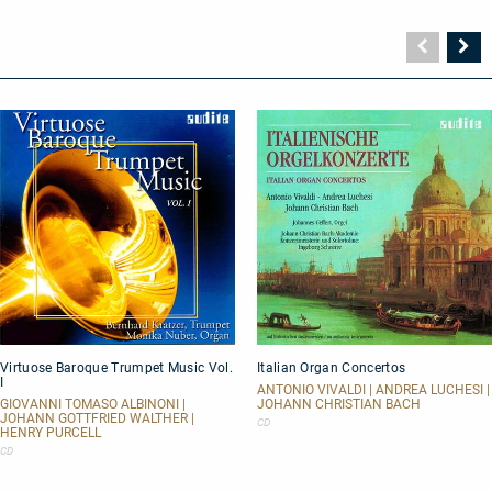
Vorher
N
Seite
Se
Virtuose
Italian
Virtuose Baroque Trumpet Music Vol.
Italian Organ Concertos
Baroque
Organ
I
Trumpet
Concertos
ANTONIO VIVALDI | ANDREA LUCHESI |
Music
GIOVANNI TOMASO ALBINONI |
JOHANN CHRISTIAN BACH
JOHANN GOTTFRIED WALTHER |
Vol.
CD
HENRY PURCELL
I
CD