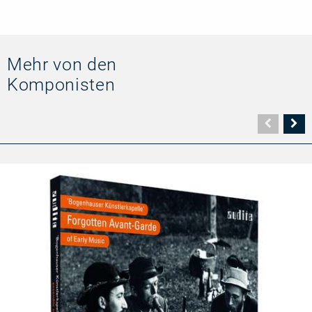
Mehr von den
Komponisten
Vorher
N
Seite
Se