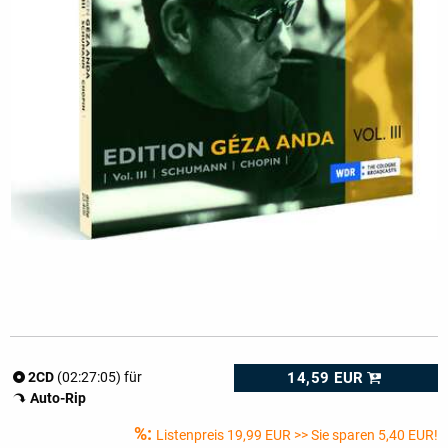
14,59 EUR
2CD
(02:27:05) für
Auto-Rip
%:
Listenpreis
19,99 EUR
>> Sie sparen 5,40 EUR!