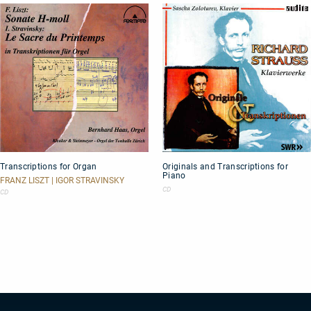
Transcriptions
Originals
Transcriptions for Organ
Originals and Transcriptions for
for
and
Piano
Organ
Transcriptions
FRANZ LISZT | IGOR STRAVINSKY
for
CD
CD
Piano