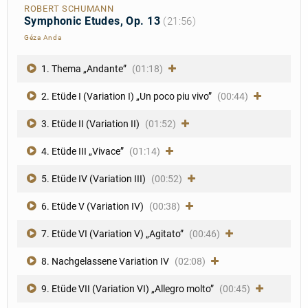
ROBERT SCHUMANN
Symphonic Etudes, Op. 13
(21:56)
Géza Anda
1. Thema „Andante”
(01:18)
2. Etüde I (Variation I) „Un poco piu vivo”
(00:44)
3. Etüde II (Variation II)
(01:52)
4. Etüde III „Vivace”
(01:14)
5. Etüde IV (Variation III)
(00:52)
6. Etüde V (Variation IV)
(00:38)
7. Etüde VI (Variation V) „Agitato”
(00:46)
8. Nachgelassene Variation IV
(02:08)
9. Etüde VII (Variation VI) „Allegro molto”
(00:45)