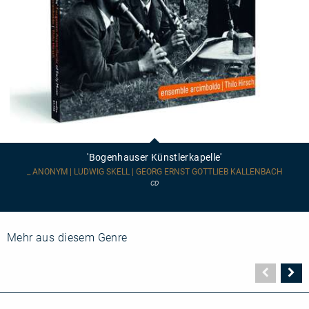
'Bogenhauser
Künstlerkapelle'
'Bogenhauser Künstlerkapelle'
_ ANONYM | LUDWIG SKELL | GEORG ERNST GOTTLIEB KALLENBACH
CD
Mehr aus diesem Genre
Vorher
N
Seite
Se