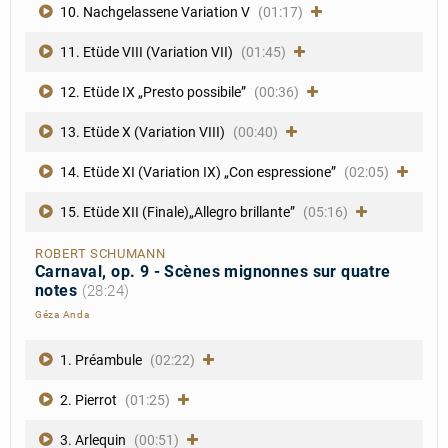
10. Nachgelassene Variation V
(01:17)
11. Etüde VIII (Variation VII)
(01:45)
12. Etüde IX „Presto possibile”
(00:36)
13. Etüde X (Variation VIII)
(00:40)
14. Etüde XI (Variation IX) „Con espressione”
(02:05)
15. Etüde XII (Finale)„Allegro brillante”
(05:16)
ROBERT SCHUMANN
Carnaval, op. 9 - Scènes mignonnes sur quatre
notes
(28:24)
Géza Anda
1. Préambule
(02:22)
2. Pierrot
(01:25)
3. Arlequin
(00:51)