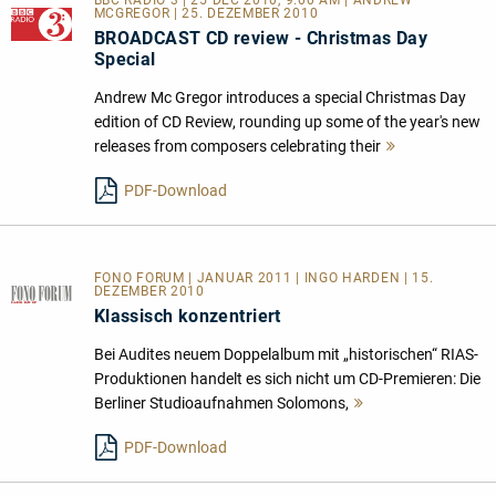
BBC RADIO 3 | 25 DEC 2010, 9.00 AM | ANDREW
MCGREGOR | 25. DEZEMBER 2010
BROADCAST CD review - Christmas Day
Special
Andrew Mc Gregor introduces a special Christmas Day
edition of CD Review, rounding up some of the year's new
releases from composers celebrating their
Mehr
lesen
PDF-Download
FONO FORUM | JANUAR 2011 | INGO HARDEN | 15.
DEZEMBER 2010
Klassisch konzentriert
Bei Audites neuem Doppelalbum mit „historischen“ RIAS-
Produktionen handelt es sich nicht um CD-Premieren: Die
Berliner Studioaufnahmen Solomons,
Mehr
lesen
PDF-Download