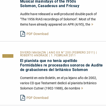
Musical mainstays of the I950s
Solomon, Casadesus and Fricsay
Audite have released a well-produced double-pack of
"The 1956 RIAS recordings of Solomon". Most of the
items have already appeared on APR (4/95), the
Mehr
lesen
PDF-Download
DIVERDI MAGAZIN | ANO XX N° 200 (FEBRERO 2011) |
ROBERTO ANDRADE | 1. FEBRUAR 2011
El pianista que no tenía apellido
Formidables re procesados sonoros de Audite
de grabaciones del británico Solomon
Comenté en este Boletín, en el ya lejano año de 2002,
varios CD que Testament dedicó al pianista británico
Solomon Cutner (1902-1988), de nombre
Mehr
lesen
PDF-Download