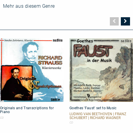
Mehr aus diesem Genre
Vorher
N
Seite
Se
Originals
Goethes
Originals and Transcriptions for
Goethes 'Faust' set to Music
and
'Faust'
Piano
Transcriptions
set
LUDWIG VAN BEETHOVEN | FRANZ
for
to
SCHUBERT | RICHARD WAGNER
CD
Piano
Music
CD