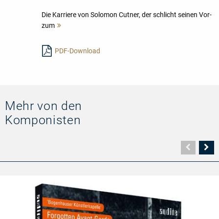
Die Karriere von Solomon Cutner, der schlicht seinen Vor-
zum
Mehr
lesen
PDF-Download
Mehr von den
Komponisten
Vorher
N
Seite
Se