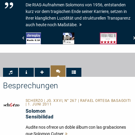
Die RIAS-Aufnahmen Solomons von 1956, entstanden
kurz vor dem tragischen Ende seiner Karriere, setzen in
ihrer klanglichen Luzidität und strukturellen Transparenz
auch heute noch Maßstäbe.
Stereoplay
Bayerischer
Fono
-
Rundfunk
Forum
Wertung
-
-
Musik:
BR4
Musik:
9/10
Klassik
5/5
-
Sternen
CD-
Tipp
Besprechungen
SCHERZO | JG. XXVI, N° 267 | RAFAEL ORTEGA BASAGOITI
| 1. JUNI 2011
Solomon
Sensibilidad
Audite nos ofrece un doble álbum con las grabaciones
que Solomon Cutner
Mehr