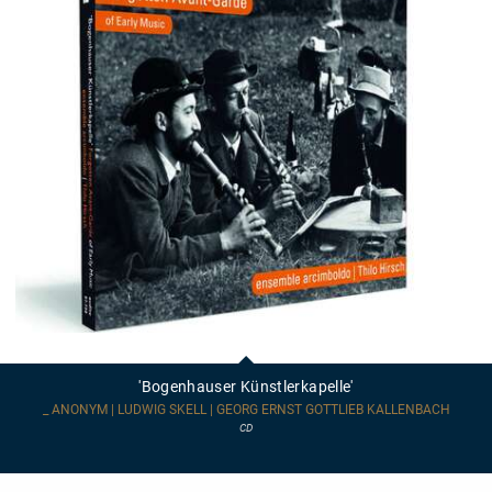
'Bogenhauser
Künstlerkapelle'
'Bogenhauser Künstlerkapelle'
_ ANONYM | LUDWIG SKELL | GEORG ERNST GOTTLIEB KALLENBACH
CD