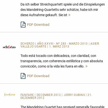
Da ich selber Streichquartett spiele und die Einspielungen
des Mandelring-Quartetts sehr schätze, habe ich mir
diese Aufnahme gekauft. Sie ist
Mehr
lesen
PDF-Download
SCHERZO | AÑO XXVIII - Nº 283 - MARZO 2013 | ASIER
VALLEJO UGARTE | 1. MÄRZ 2013
Todo está tocado con delicadeza, con claridad, con
transparencia, con coherencia estilística y con absoluta
convicción, como si la vida les fuera en ello.
Mehr
lesen
PDF-Download
FANFARE
| DECEMBER 2012 | JERRY DUBINS | 21.
DEZEMBER 2012
The Mandelring Quartet has received generally favorable