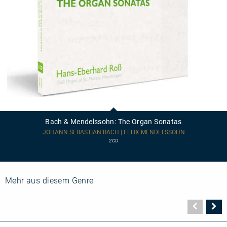
Bach
&
Mendelssohn:
Bach & Mendelssohn: The Organ Sonatas
The
Organ
JOHANN SEBASTIAN BACH | FELIX MENDELSSOHN
Sonatas
2CD
Mehr aus diesem Genre
Vorher
N
Seite
Se