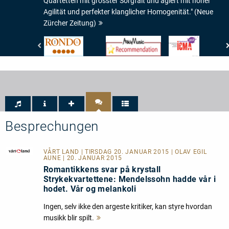
Quartetten mit grösster Sorgfalt und agiert mit hoher
Agilität und perfekter klanglicher Homogenität." (Neue
Zürcher Zeitung)
Rondo
www.arkivmusic.com
International
-
-
Classical
Rondo
Arkivmusic_recommendation
Music
-
Awards
5/5
-
ICMA
-
Nomination
2013
Besprechungen
VÅRT LAND
| TIRSDAG 20. JANUAR 2015 | OLAV EGIL
AUNE | 20. JANUAR 2015
Romantikkens svar på krystall
Strykekvartettene: Mendelssohn hadde vår i
hodet. Vår og melankoli
Ingen, selv ikke den argeste kritiker, kan styre hvordan
musikk blir spilt.
Mehr