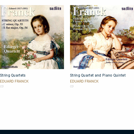
String
String
String Quartets
String Quartet and Piano Quintet
Quartets
Quartet
and
EDUARD FRANCK
EDUARD FRANCK
Piano
CD
CD
Quintet