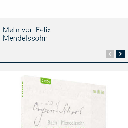
Mehr von Felix
Mendelssohn
Vorher
N
Seite
Se