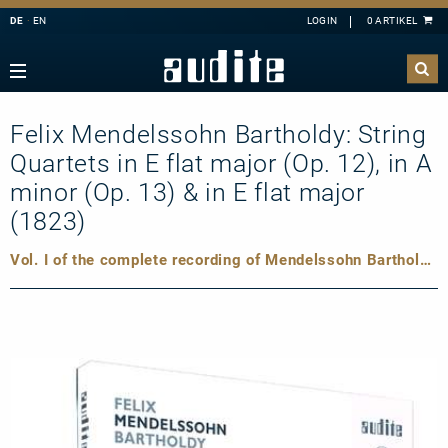
DE
EN
Navigation
Zurück
Zurück
Zurück
Zurück
sicht
e Downloads
sicht
ributoren
Felix Mendelssohn Bartholdy: String
A
B
C
D
E
ester
derangebote
nahmen
Quartets in E flat major (Op. 12), in A
F
G
H
I
J
mermusik
minor (Op. 13) & in E flat major
K
L
M
N
O
ang
takt
(1823)
P
Q
R
S
T
hbläser
sandkosten
Vol. I of the complete recording of Mendelssohn Bartholdy's Chamber Music for Strings
U
V
W
X
Y
lagzeug
letter-Registrierung
Z
l
 Deutschland
ier
ertkalender
konzert
 uns
line
nloads