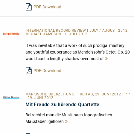
PDF-Download
INTERNATIONAL RECORD REVIEW | JULY / AUGUST 2012 |
MICHAEL JAMESON | 1. JULI 2012
It was inevitable that a work of such prodigal mastery
and youthful exuberance as Mendelssohn's Octet, Op. 20
would cast a lengthy shadow over most of
Mehr
lesen
PDF-Download
MÄRKISCHE ODERZEITUNG | FREITAG, 29. JUNI 2012 | P.P.
| 29. JUNI 2012
Mit Freude zu hörende Quartette
Betrachtet man die Musik nach topografischen
Maßstäben, gehören
Mehr
lesen