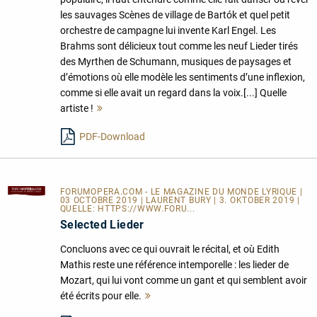
les sauvages Scènes de village de Bartók et quel petit
orchestre de campagne lui invente Karl Engel. Les
Brahms sont délicieux tout comme les neuf Lieder tirés
des Myrthen de Schumann, musiques de paysages et
d’émotions où elle modèle les sentiments d’une inflexion,
comme si elle avait un regard dans la voix.[...] Quelle
artiste !
Mehr
lesen
PDF-Download
FORUMOPERA.COM - LE MAGAZINE DU MONDE LYRIQUE
|
03 OCTOBRE 2019 | LAURENT BURY | 3. OKTOBER 2019 |
QUELLE:
HTTPS://WWW.FORU...
Selected Lieder
Concluons avec ce qui ouvrait le récital, et où Edith
Mathis reste une référence intemporelle : les lieder de
Mozart, qui lui vont comme un gant et qui semblent avoir
été écrits pour elle.
Mehr
lesen