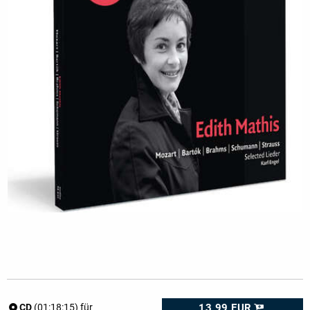
13,99 EUR
CD
(01:18:15) für