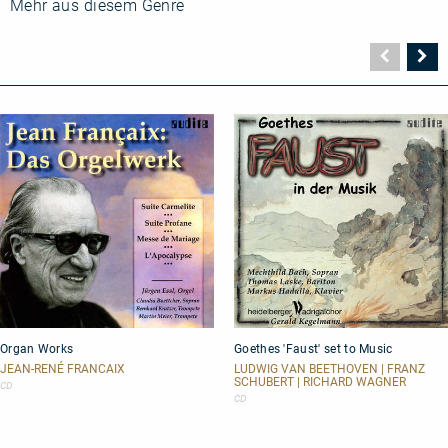
Mehr aus diesem Genre
Vorher
N
Seite
Se
Organ
Goethes
Organ Works
Goethes 'Faust' set to Music
Works
'Faust'
set
JEAN-RENÉ FRANCAIX
LUDWIG VAN BEETHOVEN | FRANZ
to
SCHUBERT | RICHARD WAGNER
CD
Music
CD