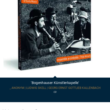
'Bogenhauser
Künstlerkapelle'
'Bogenhauser Künstlerkapelle'
_ ANONYM | LUDWIG SKELL | GEORG ERNST GOTTLIEB KALLENBACH
CD