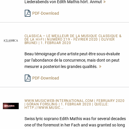
Liederabends von Edith Mathis hört. Anmut
Mehr
lesen
PDF-Download
CLASSICA – LE MEILLEUR DE LA MUSIQUE CLASSIQUE &
DE LA HI-FI | NUMÉRO 219 - FÉVRIER 2020 | OLIVIER
BRUNEI | 1. FEBRUAR 2020
Beau témoignage d'une artiste peut-être sous-évaluée
par l'abondance de la concurrence, mais·dont on peut
mesurer a posteriori les grandes qualités.
Mehr
lesen
PDF-Download
WWW.MUSICWEB-INTERNATIONAL.COM | FEBRUARY 2020
| GÖRAN FORSLING | 1. FEBRUAR 2020 | QUELLE:
HTTP://WWW.MUSIC...
Swiss lyric soprano Edith Mathis was for several decades
one of the foremost in her Fach and was granted so long