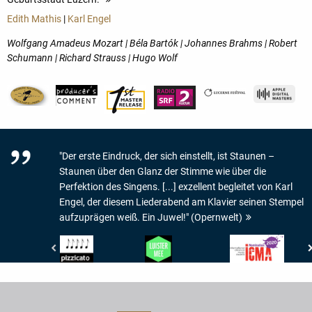
Edith Mathis
|
Karl Engel
Wolfgang Amadeus Mozart | Béla Bartók | Johannes Brahms | Robert
Schumann | Richard Strauss | Hugo Wolf
"Der erste Eindruck, der sich einstellt, ist Staunen –
Staunen über den Glanz der Stimme wie über die
Perfektion des Singens. [...] exzellent begleitet von Karl
Engel, der diesem Liederabend am Klavier seinen Stempel
aufzuprägen weiß. Ein Juwel!" (Opernwelt)
Pizzicato
De
International
-
Gelderlander
Classical
5/5
-
Music
Noten
LUISTER
Awards
MEE
-