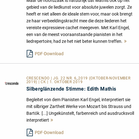
Maar de hoofdzaak is natuurlijk dat Mathis ook op het
gebied van de liedkunst voor absolute juwelen zorgt. Ze
heeft er niet alleen de ideale stem voor, maar ook brengt
ze haar verbeeldingskracht mee die deze liederen het
vereiste expressieve cachet meegeven. Met Karl Engel,
een van de meest vooraanstaande pianisten in het
liedrepertoire, had ze het niet beter kunnen treffen.
Mehr
lesen
PDF-Download
CRESCENDO | JG. 22 NR. 6_2019 (OKTOBER-NOVEMBER
2019) | CK | 1. OKTOBER 2019
Silberglänzende Stimme: Edith Mathis
Begleitet von dem Pianisten Karl Engel, interpretiert sie
mit silbriger Zartheit Werke von Mozart bis Strauss und
Bartók. [...] Ungekünstelt, farbenreich und ausdrucksvoll
interpretiert
Mehr
lesen
PDF-Download