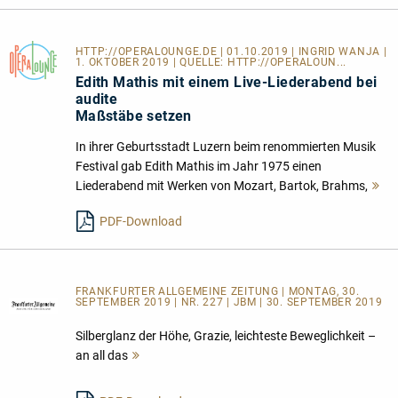
HTTP://OPERALOUNGE.DE
| 01.10.2019 | INGRID WANJA |
1. OKTOBER 2019 | QUELLE:
HTTP://OPERALOUN...
Edith Mathis mit einem Live-Liederabend bei
audite
Maßstäbe setzen
In ihrer Geburtsstadt Luzern beim renommierten Musik
Festival gab Edith Mathis im Jahr 1975 einen
Liederabend mit Werken von Mozart, Bartok, Brahms,
M
le
PDF-Download
FRANKFURTER ALLGEMEINE ZEITUNG | MONTAG, 30.
SEPTEMBER 2019 | NR. 227 | JBM | 30. SEPTEMBER 2019
Silberglanz der Höhe, Grazie, leichteste Beweglichkeit –
an all das
Mehr
lesen