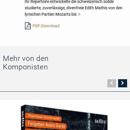
Ihr Repertoire entwickelte die schweizerisch solide
studierte, zuverlässige, divenfreie Edith Mathis von den
lyrischen Partien Mozarts bis
Mehr
lesen
PDF-Download
Mehr von den
Komponisten
Vorher
N
Seite
Se