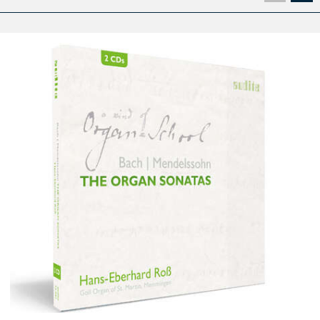
Seite
Se
Bach