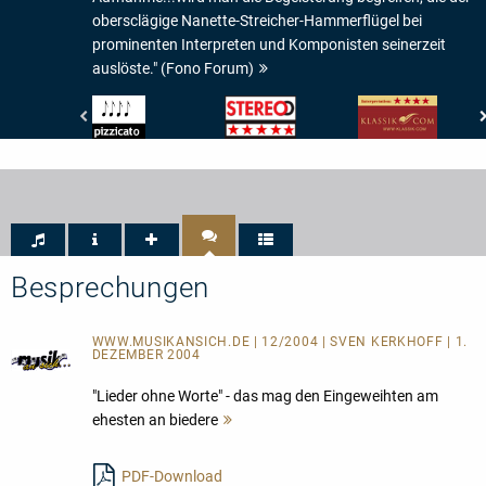
obersclägige Nanette-Streicher-Hammerflügel bei
prominenten Interpreten und Komponisten seinerzeit
auslöste." (Fono Forum)
Pizzicato
Stereo
klassik.com
-
-
-
4/5
Hifi-
Interpretation:
Noten
Check:
4/5
5/5
Sternen
Sternen
Besprechungen
WWW.MUSIKANSICH.DE | 12/2004 | SVEN KERKHOFF | 1.
DEZEMBER 2004
"Lieder ohne Worte" - das mag den Eingeweihten am
ehesten an biedere
Mehr
lesen
PDF-Download