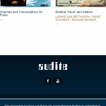
Originals
Goethes
Originals and Transcriptions for
Goethes 'Faust' set to Music
and
'Faust'
Piano
Transcriptions
set
LUDWIG VAN BEETHOVEN | FRANZ
for
to
SCHUBERT | RICHARD WAGNER
CD
Piano
Music
CD
Social
Facebook
Youtube
Media
© AUDITE
Hülsenweg 7
32760 Detmold