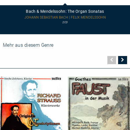
&
Mendelssohn:
Bach & Mendelssohn: The Organ Sonatas
The
Organ
JOHANN SEBASTIAN BACH | FELIX MENDELSSOHN
Sonatas
2CD
Mehr aus diesem Genre
Vorher
N
Seite
Se