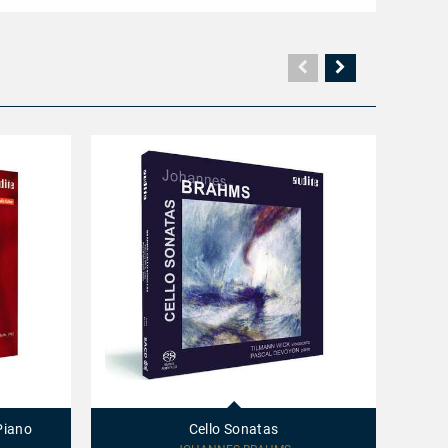
Vorherige
Nächste
Seite
Seite
Cello
Clarine
Sonatas
Chamb
Music
Piano
Cello Sonatas