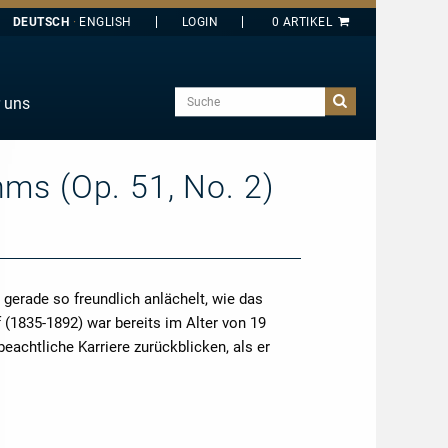
DEUTSCH
ENGLISH
Suche
 uns
E
J
hms (Op. 51, No. 2)
O
T
Y
 gerade so freundlich anlächelt, wie das
 (1835-1892) war bereits im Alter von 19
beachtliche Karriere zurückblicken, als er