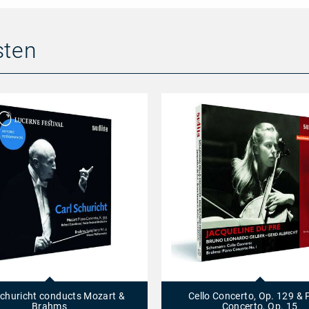
sten
Cello
Concerto,
Op.
Schuricht conducts Mozart &
Cello Concerto, Op. 129 & 
129
Brahms
Concerto, Op. 15
&