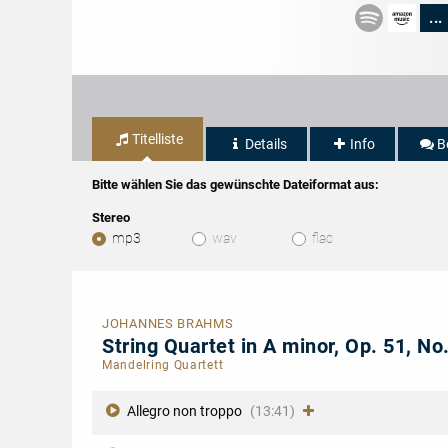
...
Titelliste
Details
Info
B
Bitte wählen Sie das gewünschte Dateiformat aus:
Stereo
mp3
wav
flac
JOHANNES BRAHMS
String Quartet in A minor, Op. 51, No
Mandelring Quartett
Allegro non troppo
(13:41)