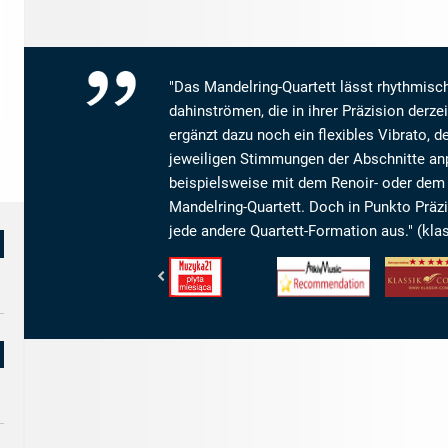
"Das Mandelring-Quartett lässt rhythmisch
dahinströmen, die in ihrer Präzision derze
ergänzt dazu noch ein flexibles Vibrato,
jeweiligen Stimmungen der Abschnitte anpa
beispielsweise mit dem Renoir- oder dem 
Mandelring-Quartett. Doch in Punkto Präzis
jede andere Quartett-Formation aus." (kla
Muzyka21
www.arkivmusic.com
klassik.com
-
-
-
CD
Arkivmusic_recommendation
Interpretatio
des
5/5
Monats
Sternen