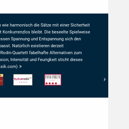
 wie harmonisch die Sätze mit einer Sicherheit
it Konkurrenzlos bleibt. Die beseelte Spielweise
 dessen Spannung und Entspannung sich den
sst. Natürlich existieren derzeit
Rodin-Quartett fabelhafte Alternativen zum
ion, Intensität und Feurigkeit sticht dieses
ssik.com)
RBB
Fono
Kulturradio
Forum
n:
-
-
4/5
Klang:
4/5