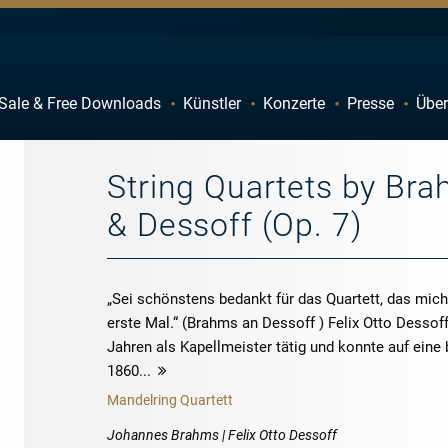
Sale & Free Downloads
Künstler
Konzerte
Presse
Über
C
D
H
I
String Quartets by Bra
M
N
& Dessoff (Op. 7)
R
S
W
X
„Sei schönstens bedankt für das Quartett, das mich
erste Mal.“ (Brahms an Dessoff ) Felix Otto Dessoff
Jahren als Kapellmeister tätig und konnte auf eine 
1860...
mehr
Mandelring Quartett
Johannes Brahms | Felix Otto Dessoff